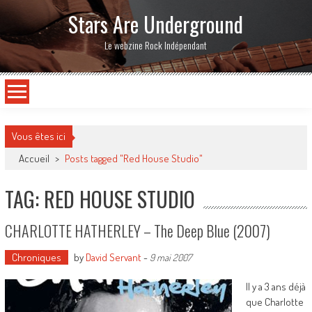
Stars Are Underground
Le webzine Rock Indépendant
Vous êtes ici
Accueil
>
Posts tagged "Red House Studio"
TAG: RED HOUSE STUDIO
CHARLOTTE HATHERLEY – The Deep Blue (2007)
Chroniques
by
David Servant
-
9 mai 2007
Il y a 3 ans déjà
que Charlotte