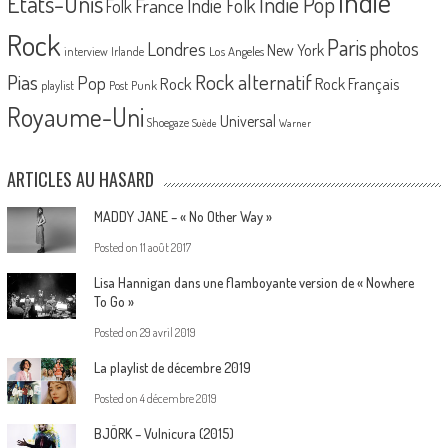
Indie
Etats-Unis
Indie Pop
France
Indie Folk
Folk
Rock
Paris
Londres
photos
New York
Los Angeles
interview
Irlande
Pias
Rock alternatif
Pop
Rock
Rock Français
playlist
Post Punk
Royaume-Uni
Universal
Shoegaze
Suède
Warner
ARTICLES AU HASARD
MADDY JANE – « No Other Way »
Posted on
11 août 2017
Lisa Hannigan dans une flamboyante version de « Nowhere
To Go »
Posted on
29 avril 2019
La playlist de décembre 2019
Posted on
4 décembre 2019
BJÖRK – Vulnicura (2015)