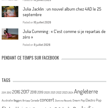
Julia Jacklin : un nouvel album chez 4AD le 25
septembre
Posted on
10 juillet 2026
Julia Cumming : « C’est comme si je repartais de
zéro »
Posted on
9 juillet 2026
PENDANT CE TEMPS SUR FACEBOOK
TAGS
Angleterre
2017
2016
2018
2019
2020
2021
2022
2023
2011
2012
2024
concert
Electro Pop
Australie
Canada
Beggars
Dream Pop
Britpop
Domino Records