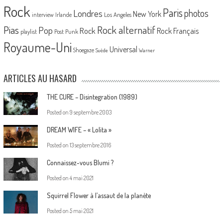
Rock
Paris
Londres
photos
New York
Los Angeles
interview
Irlande
Pias
Rock alternatif
Pop
Rock
Rock Français
playlist
Post Punk
Royaume-Uni
Universal
Shoegaze
Suède
Warner
ARTICLES AU HASARD
THE CURE – Disintegration (1989)
Posted on
9 septembre 2003
DREAM WIFE – « Lolita »
Posted on
13 septembre 2016
Connaissez-vous Blumi ?
Posted on
4 mai 2021
Squirrel Flower à l’assaut de la planète
Posted on
5 mai 2021