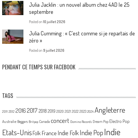
Julia Jacklin : un nouvel album chez 4AD le 25
septembre
Posted on
10 juillet 2026
Julia Cumming : « C’est comme si je repartais de
zéro »
Posted on
9 juillet 2026
PENDANT CE TEMPS SUR FACEBOOK
TAGS
Angleterre
2017
2016
2018
2019
2020
2021
2022
2023
2011
2012
2024
concert
Electro Pop
Australie
Canada
Beggars
Dream Pop
Britpop
Domino Records
Indie
Etats-Unis
Indie Pop
France
Indie Folk
Folk