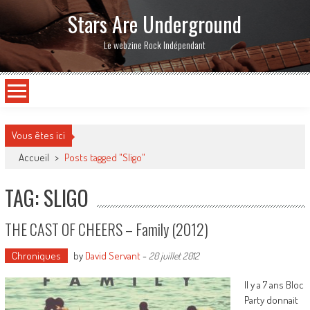
Stars Are Underground
Le webzine Rock Indépendant
Vous êtes ici
Accueil
>
Posts tagged "Sligo"
TAG: SLIGO
THE CAST OF CHEERS – Family (2012)
Chroniques
by
David Servant
-
20 juillet 2012
Il y a 7 ans Bloc
Party donnait