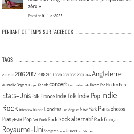
zéro »
Posted on
9 juillet 2026
PENDANT CE TEMPS SUR FACEBOOK
TAGS
Angleterre
2017
2016
2018
2019
2020
2021
2022
2023
2011
2012
2024
concert
Electro Pop
Australie
Canada
Beggars
Dream Pop
Britpop
Domino Records
Indie
Etats-Unis
Indie Pop
France
Indie Folk
Folk
Rock
Paris
Londres
photos
New York
Los Angeles
interview
Irlande
Pias
Rock alternatif
Pop
Rock
Rock Français
playlist
Post Punk
Royaume-Uni
Universal
Shoegaze
Suède
Warner