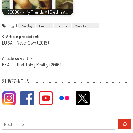
COCOON - My Friends All Died In A…
Tagged
Barclay
Cocoon
France
Mark Daumail
Post
Article précédent
LÙISA – Never Own (2016)
navigation
Article suivant
BEAU – That Thing Reality (2016)
SUIVEZ-NOUS
Rechercher