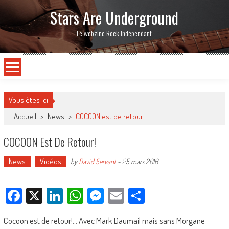
Stars Are Underground
Le webzine Rock Indépendant
Vous êtes ici
Accueil
>
News
>
COCOON est de retour!
COCOON Est De Retour!
News
Vidéos
by
David Servant
-
25 mars 2016
Facebook
X
LinkedIn
WhatsApp
Messenger
Email
Partager
Cocoon est de retour!… Avec Mark Daumail mais sans Morgane