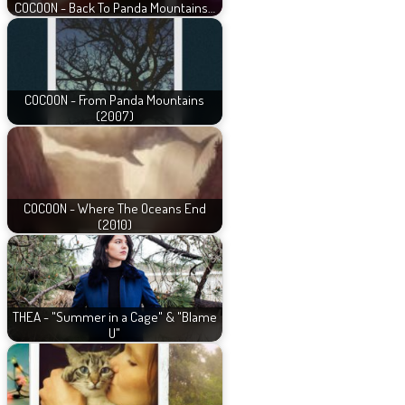
COCOON - Back To Panda Mountains…
COCOON - From Panda Mountains
(2007)
COCOON - Where The Oceans End
(2010)
THEA - "Summer in a Cage" & "Blame
U"