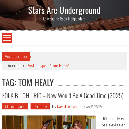
Stars Are Underground
Le webzine Rock Indépendant
Vous êtes ici
Accueil
>
Posts tagged "Tom Healy"
TAG: TOM HEALY
FOLK BITCH TRIO – Now Would Be A Good Time (2025)
Chroniques
On aime
by
David Servant
-
4 août 2025
Difficile de ne
pas s’extasier