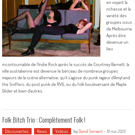
en voyant la
richesse et la
variété des
groupes issus
de Melbourne.
Après être
devenue un
lieu
incontournable de l’Indie Rock après le succès de Courtney Barnett, la
ville australienne est devenue le berceau de nombreux groupes
majeurs de la scène alternative, qu’il s’agisse du punk rageur d’Amyl and
the Sniffers, du post punk de RVG, ou du folk bouleversant de Maple
Glider et bien d’autres.
Folk Bitch Trio : Complètement Folk !
Découvertes
News
Vidéos
by
David Servant
-
19 mai 2025