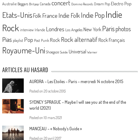
concert
Electro Pop
Australie
Canada
Beggars
Dream Pop
Britpop
Domino Records
Indie
Etats-Unis
Indie Pop
France
Indie Folk
Folk
Rock
Paris
Londres
photos
New York
Los Angeles
interview
Irlande
Pias
Rock alternatif
Pop
Rock
Rock Français
playlist
Post Punk
Royaume-Uni
Universal
Shoegaze
Suède
Warner
ARTICLES AU HASARD
AURORA – Les Etoiles – Paris – mercredi 14 octobre 2015
Posted on
20 octobre 2015
SYDNEY SPRAGUE – Maybe I will see you at the end of the
world (2021)
Posted on
10 mars 2021
MANCEAU – « Nobody’s Guide »
Posted on
20 avril 2017