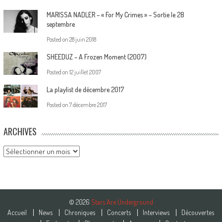
MARISSA NADLER – « For My Crimes » – Sortie le 28
septembre
Posted on
28 juin 2018
SHEEDUZ – A Frozen Moment (2007)
Posted on
12 juillet 2007
La playlist de décembre 2017
Posted on
7 décembre 2017
ARCHIVES
Archives
© 2026
Stars Are Underground
Accueil
News
Chroniques
Concerts
Interviews
Découvertes