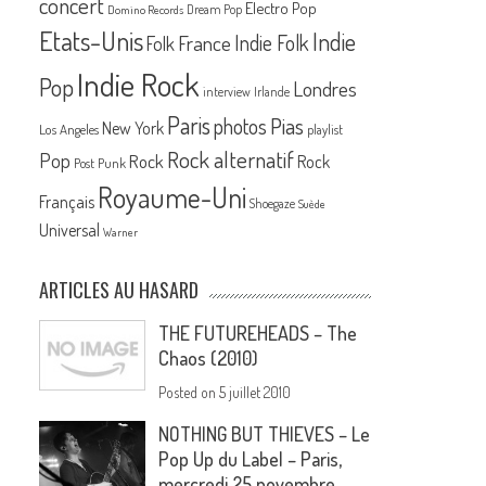
concert
Electro Pop
Dream Pop
Domino Records
Etats-Unis
Indie
France
Indie Folk
Folk
Indie Rock
Pop
Londres
interview
Irlande
Paris
Pias
photos
New York
Los Angeles
playlist
Rock alternatif
Pop
Rock
Rock
Post Punk
Royaume-Uni
Français
Shoegaze
Suède
Universal
Warner
ARTICLES AU HASARD
THE FUTUREHEADS – The
Chaos (2010)
Posted on
5 juillet 2010
NOTHING BUT THIEVES – Le
Pop Up du Label – Paris,
mercredi 25 novembre