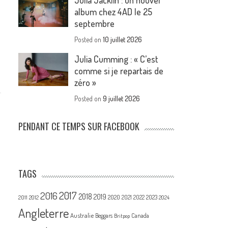
Julia Jacklin : un nouvel
album chez 4AD le 25
septembre
Posted on
10 juillet 2026
Julia Cumming : « C’est
comme si je repartais de
zéro »
Posted on
9 juillet 2026
PENDANT CE TEMPS SUR FACEBOOK
TAGS
2017
2016
2018
2019
2020
2021
2022
2023
2011
2012
2024
Angleterre
Australie
Canada
Beggars
Britpop