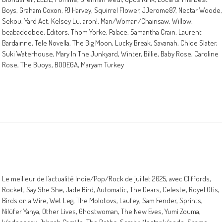
Boys, Graham Coxon, PJ Harvey, Squirrel Flower, JJerome87, Nectar Woode,
Sekou, Yard Act, Kelsey Lu, aron!, Man/Woman/Chainsaw, Willow,
beabadoobee, Editors, Thom Yorke, Palace, Samantha Crain, Laurent
Bardainne, Tele Novella, The Big Moon, Lucky Break, Savanah, Chloe Slater,
Suki Waterhouse, Mary In The Junkyard, Winter, Billie, Baby Rose, Caroline
Rose, The Buoys, BODEGA, Maryam Turkey
Le meilleur de l’actualité Indie/Pop/Rock de juillet 2025, avec Cliffords,
Rocket, Say She She, Jade Bird, Automatic, The Dears, Celeste, Royel Otis,
Birds on a Wire, Wet Leg, The Molotovs, Laufey, Sam Fender, Sprints,
Nilüfer Yanya, Other Lives, Ghostwoman, The New Eves, Yumi Zouma,