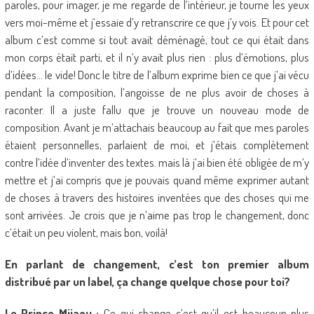
paroles, pour imager, je me regarde de l’intérieur, je tourne les yeux
vers moi-même et j’essaie d’y retranscrire ce que j’y vois. Et pour cet
album c’est comme si tout avait déménagé, tout ce qui était dans
mon corps était parti, et il n’y avait plus rien : plus d’émotions, plus
d’idées… le vide! Donc le titre de l’album exprime bien ce que j’ai vécu
pendant la composition, l’angoisse de ne plus avoir de choses à
raconter. Il a juste fallu que je trouve un nouveau mode de
composition. Avant je m’attachais beaucoup au fait que mes paroles
étaient personnelles, parlaient de moi, et j’étais complètement
contre l’idée d’inventer des textes. mais là j’ai bien été obligée de m’y
mettre et j’ai compris que je pouvais quand même exprimer autant
de choses à travers des histoires inventées que des choses qui me
sont arrivées. Je crois que je n’aime pas trop le changement, donc
c’était un peu violent, mais bon, voilà!
En parlant de changement, c’est ton premier album
distribué par un label, ça change quelque chose pour toi?
Le Prince Miiaou :
Ce qui change c’est qu’il est beaucoup plus