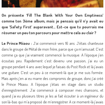
On présente ‘Fill The Blank With Your Own Emptiness’
comme ton 3ème album, mais je pensais qu’il n’y avait eu
que ‘Safety First’ auparavant… Est-ce que tu pourrais me
résumer un peu ton parcours pour mettre cela au clair ?
Le Prince Miiaou :
J’ai commencé vers 16 ans. J’étais chanteuse
dans le groupe de Métal de mon frère, parce que ça m’amusait. C’est
comme ça que j’ai vraiment commencé la musique. A l’époque j’en
écoutais peu. Rapidement c’est devenu une passion, j’ai eu un
groupe pendant 4 ans avec lequel je faisais du Post Rock et là j’avais
une guitare. C’est un peu à ce moment-là que je me suis formée.
Mais après j’en ai eu marre des compromis de groupe, donc j’ai créé
le Prince Miiaou. A l’époque j’étais en stage dans un studio
d’enregistrement. J’ai commencé à composer mes chansons, et
quand j’ai eu plusieurs titres je les ai fait écouter à un ingénieur du
son là-bas qui m’a proposé de m’enregistrer. A ce moment-là j’avais