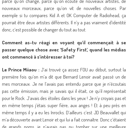
parce qu’on change, parce qu’on écoute de nouveaux artistes, de
nouveaux morceaux, parce qu’on vit de nouvelles choses. Par
exemple si tu compares Kid A et OK Computer de Radiohead, ça
pourrait être deux artistes différents. Il n’y a pas vraiment d’identité
donc, c’est possible de changer du tout au tout.
Comment as-tu réagi en voyant qu’il commençait à se
passer quelque chose avec ‘Safety First’, quand les médias
ont commencé à s’intéresser à toi?
Le Prince Miiaou :
J’ai trouvé ça assez FOU au début, surtout la
première fois qu’on m’a dit que Bernard Lenoir avait passé un de
mes morceaux. Je ne l’avais pas entendu parce que je n’écoutais
pas cette émission, mais je savais qui il était, ce qu’il représentait
pour le Rock. J’avais des étoiles dans les yeux ! Je n’y croyais pas et
en même temps j’étais super fière, aux anges ! Et à peu près en
même temps il y a eu les Inrocks. D’ailleurs c’est JD Beauvallet qui
m’a découverte avant Lenoir et qui lui a fait connaître. Donc c’étaient
de grands noms, je n’aurais pas pu tomber sur une meilleure