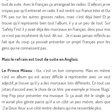
tout de suite. Avec le Français ça arrangeait les radios. D’ailleurs je ne
croyais pas qu’il entrerait en radio. Il est rentré sur France Inter et Oui
FM, pas sur les autres grosses radios, mais c’est déjà bien! Et je
trouve qu’il représente bien tout l’album, il y a un peu de tout. Sur
‘Safety First’ il y avait déjà des morceaux en Français, donc pour moi
ce n’est pas incohérent du tout. Ah oui… Je n’avais jamais réfléchi au
fait que du coup ça pouvait présenter un projet Français pour les
gens qui ne connaissent pas…
Mais le refrain est tout de suite en Anglais.
Le Prince Miiaou :
Oui, c’est un bon compromis. Mais en même
c’est un album qui est assez difficile à représenter avec un seul
adjectif, je trouve qu’il y a des morceaux très différents. En tout cas
j’étais d’accord avec le choix de ce titre. par exemple je trouve ‘Bugs’
trop Pop pour présenter ma musique. Si ça avait été le single, ça
m’aurait plus gênée parce qu’il a un côté un peu mièvre, alors que
‘J’ai Deux Yeux’ a un côté rentre-dedans qui me ressemble plus.