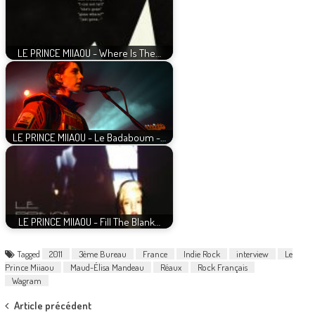
LE PRINCE MIIAOU - Where Is The…
LE PRINCE MIIAOU - Le Badaboum -…
LE PRINCE MIIAOU - Fill The Blank…
Tagged
2011
3ème Bureau
France
Indie Rock
interview
Le
Prince Miiaou
Maud-Élisa Mandeau
Réaux
Rock Français
Wagram
Post
Article précédent