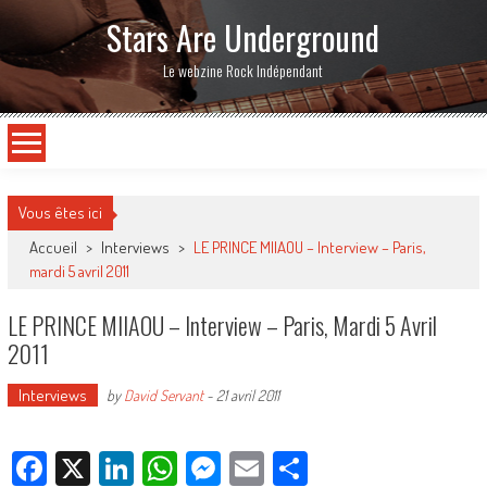
Stars Are Underground
Le webzine Rock Indépendant
Vous êtes ici
Accueil
>
Interviews
>
LE PRINCE MIIAOU – Interview – Paris,
mardi 5 avril 2011
LE PRINCE MIIAOU – Interview – Paris, Mardi 5 Avril
2011
Interviews
by
David Servant
-
21 avril 2011
Facebook
X
LinkedIn
WhatsApp
Messenger
Email
Partager