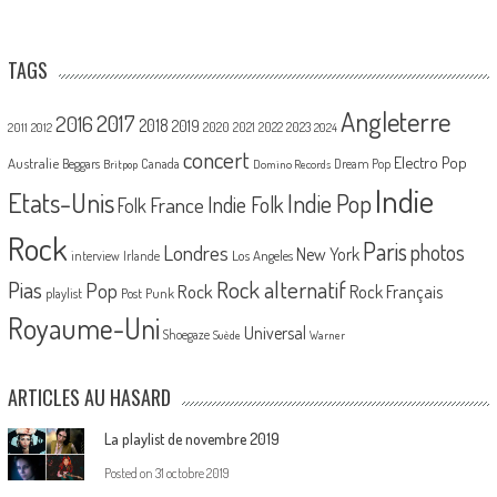
TAGS
Angleterre
2017
2016
2018
2019
2020
2021
2022
2023
2011
2012
2024
concert
Electro Pop
Australie
Canada
Beggars
Dream Pop
Britpop
Domino Records
Indie
Etats-Unis
Indie Pop
France
Indie Folk
Folk
Rock
Paris
Londres
photos
New York
Los Angeles
interview
Irlande
Pias
Rock alternatif
Pop
Rock
Rock Français
playlist
Post Punk
Royaume-Uni
Universal
Shoegaze
Suède
Warner
ARTICLES AU HASARD
La playlist de novembre 2019
Posted on
31 octobre 2019