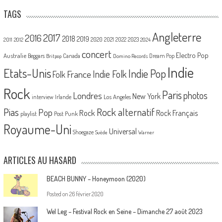
TAGS
Angleterre
2017
2016
2018
2019
2020
2021
2022
2023
2011
2012
2024
concert
Electro Pop
Australie
Canada
Beggars
Dream Pop
Britpop
Domino Records
Indie
Etats-Unis
Indie Pop
France
Indie Folk
Folk
Rock
Paris
Londres
photos
New York
Los Angeles
interview
Irlande
Pias
Rock alternatif
Pop
Rock
Rock Français
playlist
Post Punk
Royaume-Uni
Universal
Shoegaze
Suède
Warner
ARTICLES AU HASARD
BEACH BUNNY – Honeymoon (2020)
Posted on
26 février 2020
Wel Leg – Festival Rock en Seine – Dimanche 27 août 2023