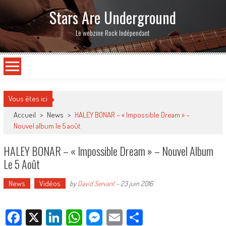
Stars Are Underground
Le webzine Rock Indépendant
Vous êtes ici
Accueil
>
News
>
HALEY BONAR – « Impossible Dream » –
Nouvel album le 5 août
HALEY BONAR – « Impossible Dream » – Nouvel Album
Le 5 Août
News
Vidéos
by
David Servant
-
23 juin 2016
Facebook
X
LinkedIn
WhatsApp
Messenger
Email
Partager