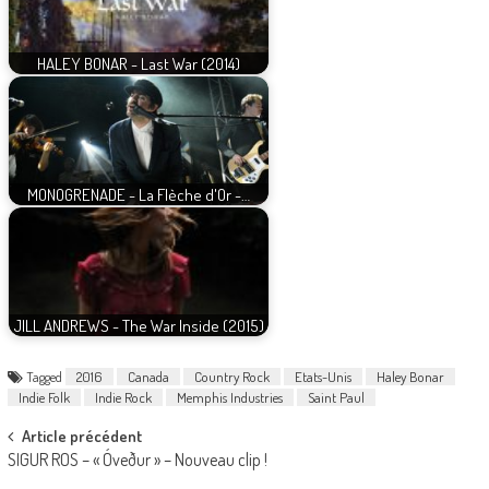
HALEY BONAR - Last War (2014)
MONOGRENADE - La Flèche d'Or -…
JILL ANDREWS - The War Inside (2015)
Tagged
2016
Canada
Country Rock
Etats-Unis
Haley Bonar
Indie Folk
Indie Rock
Memphis Industries
Saint Paul
Post
Article précédent
SIGUR ROS – « Óveður » – Nouveau clip !
navigation