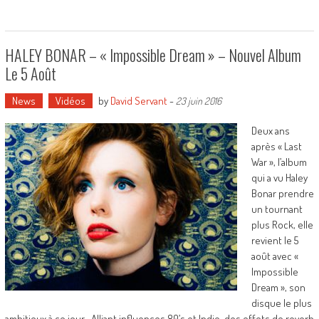
HALEY BONAR – « Impossible Dream » – Nouvel Album
Le 5 Août
News
Vidéos
by
David Servant
-
23 juin 2016
Deux ans
après « Last
War », l’album
qui a vu Haley
Bonar prendre
un tournant
plus Rock, elle
revient le 5
août avec «
Impossible
Dream », son
disque le plus
ambitieux à ce jour . Alliant influences 80’s et Indie, des effets de reverb