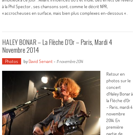
à la Phil Spector , ses chansons sont, comme le décrit NPR,
« accrocheuses en surface, mais bien plus complexes en-dessous « .
HALEY BONAR – La Flèche D’Or – Paris, Mardi 4
Novembre 2014
Photos
by
David Servant
-
11 novembre 2014
Retour en
photos sur le
concert
d’Haley Bonar à
la Flèche d’Or
– Paris, mardi 4
novembre
2014. En
première
partie de