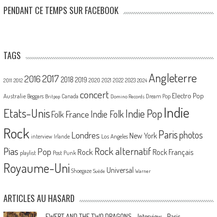
PENDANT CE TEMPS SUR FACEBOOK
TAGS
Angleterre
2017
2016
2018
2019
2020
2021
2022
2023
2011
2012
2024
concert
Electro Pop
Australie
Canada
Beggars
Dream Pop
Britpop
Domino Records
Indie
Etats-Unis
Indie Pop
France
Indie Folk
Folk
Rock
Paris
Londres
photos
New York
Los Angeles
interview
Irlande
Pias
Rock alternatif
Pop
Rock
Rock Français
playlist
Post Punk
Royaume-Uni
Universal
Shoegaze
Suède
Warner
ARTICLES AU HASARD
EWERT AND THE TWO DRAGONS – Interview – Paris,