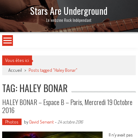
Stars Are Underground
Le webzine Rock Indépendant
Vous êtes ici
Accueil
>
Posts tagged "Haley Bonar"
TAG: HALEY BONAR
HALEY BONAR – Espace B – Paris, Mercredi 19 Octobre
2016
Photos
by
David Servant
-
24 octobre 2016
Il n’y avait pas