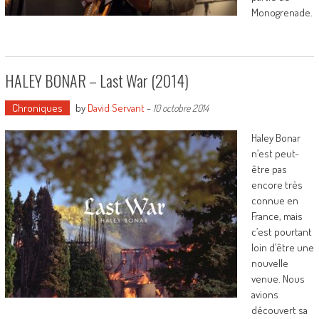
Monogrenade.
HALEY BONAR – Last War (2014)
Chroniques
by
David Servant
-
10 octobre 2014
Haley Bonar
n’est peut-
être pas
encore très
connue en
France, mais
c’est pourtant
loin d’être une
nouvelle
venue. Nous
avions
découvert sa