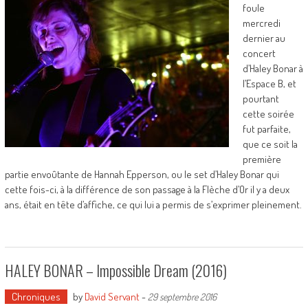
foule
mercredi
dernier au
concert
d’Haley Bonar à
l’Espace B, et
pourtant
cette soirée
fut parfaite,
que ce soit la
première
partie envoûtante de Hannah Epperson, ou le set d’Haley Bonar qui
cette fois-ci, à la différence de son passage à la Flèche d’Or il y a deux
ans, était en tête d’affiche, ce qui lui a permis de s’exprimer pleinement.
HALEY BONAR – Impossible Dream (2016)
Chroniques
by
David Servant
-
29 septembre 2016