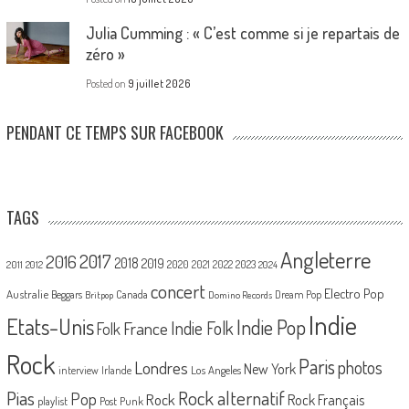
Julia Cumming : « C’est comme si je repartais de
zéro »
Posted on
9 juillet 2026
PENDANT CE TEMPS SUR FACEBOOK
TAGS
Angleterre
2017
2016
2018
2019
2020
2021
2022
2023
2011
2012
2024
concert
Electro Pop
Australie
Canada
Beggars
Dream Pop
Britpop
Domino Records
Indie
Etats-Unis
Indie Pop
France
Indie Folk
Folk
Rock
Paris
Londres
photos
New York
Los Angeles
interview
Irlande
Pias
Rock alternatif
Pop
Rock
Rock Français
playlist
Post Punk