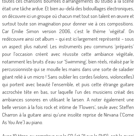
toutes ces chansons bourrées d’arrangements du studio à la scène
était une tâche ardue. Et bien au-delà des bidouillages électroniques,
on découvre ici un groupe où chacun met tout son talent en œuvre et
surtout toute son imagination pour donner vie à ces compositions.
Car Emilie Simon version 2006, c’est le thème ‘végétal’. On
redécouvre ainsi cet album – qui est ici largement représenté – sous
un aspect plus naturel. Les instruments peu communs ‘préparés’
pour l’occasion créent avec réussite cette ambiance végétale,
notamment les bruits d’eau sur ‘Swimming’, bien réels, réalisé par le
percussionniste qui se mouille les mains dans une sorte de saladier
géant relié à un micro ! Sans oublier les cordes (violons, violoncelles)
qui portent avec beauté l’ensemble, et puis cette étrange guitare
accrochée tête en bas, sur laquelle l’un des musiciens créait des
ambiances sonores en utilisant le larsen. A noter également une
belle version à la fois rock et intime de ‘Flowers’, seule avec Steffen
Charron à la guitare ainsi qu’une insolite reprise de Nirvana (‘Come
As You Are’) au piano.
Avec 19 titres au compteur sur le CD (et 21 sur le DVD), soit la quasi