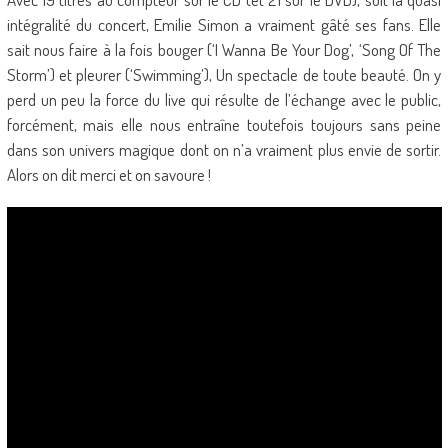
intégralité du concert, Emilie Simon a vraiment gâté ses fans. Elle
sait nous faire à la fois bouger (‘I Wanna Be Your Dog’, ‘Song Of The
Storm’) et pleurer (‘Swimming’), Un spectacle de toute beauté. On y
perd un peu la force du live qui résulte de l’échange avec le public,
forcément, mais elle nous entraîne toutefois toujours sans peine
dans son univers magique dont on n’a vraiment plus envie de sortir.
Alors on dit merci et on savoure !