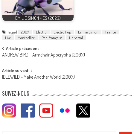
EMILIE SIMON - ES (2023)
Tagged
2007
Electro
Electro Pop
Emilie Simon
France
Live
Montpellier
Pop française
Universal
Post
Article précédent
ANDREW BIRD – Armchair Apocrypha (2007)
navigation
Article suivant
IDLEWILD – Make Another World (2007)
SUIVEZ-NOUS