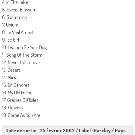
4. In The Lake
5. Sweet Blossom
6. Swimming
7. Opium
8. Le Vieil Amant
9. Ice Girl
10. I Wanna Be Your Dog
11. Song Of The Storm
12. Never Fall In Love
13. Desert
14. Alicia
15. En Cendres
16. My Old Friend
17. Graines D’éToiles
18. Flowers
19. Come As You Are
Date de sortie : 25 février 2007 / Label : Barclay / Pays