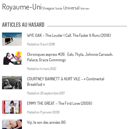
Royaume-Uni
Universal
Shoegaze
Suède
Warner
ARTICLES AU HASARD
WYE OAK – The Louder I Call, The Faster It Runs (2018)
Posted on
11 avril 2018
Chroniques express #26 : Eels, Thyla, Johnnie Carwash,
Palace, Grace Cummings
Posted on
4 mars 2022
COURTNEY BARNETT & KURT VILE – « Continental
Breakfast »
Posted on
29 septembre 2017
EMMY THE GREAT – The First Love (2009)
Posted on
11 janvier 2009
Viji, le son des années 90