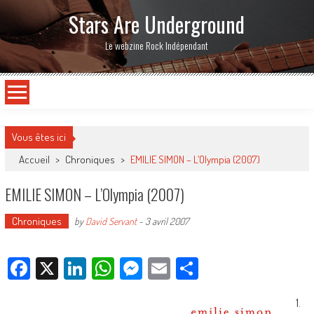
Stars Are Underground
Le webzine Rock Indépendant
Vous êtes ici
Accueil
>
Chroniques
>
EMILIE SIMON – L’Olympia (2007)
EMILIE SIMON – L’Olympia (2007)
Chroniques
by
David Servant
-
3 avril 2007
Facebook
X
LinkedIn
WhatsApp
Messenger
Email
Partager
1.