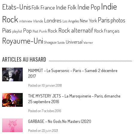
Indie
Etats-Unis
Indie Pop
France
Indie Folk
Folk
Rock
Paris
Londres
photos
New York
Los Angeles
interview
Irlande
Pias
Rock alternatif
Pop
Rock
Rock Français
playlist
Post Punk
Royaume-Uni
Universal
Shoegaze
Suède
Warner
ARTICLES AU HASARD
MAMMÚT – Le Supersonic – Paris – Samedi 2 décembre
2017
Posted on
10 janvier 2018
THE MYSTERY JETS – La Maroquinerie – Paris, dimanche
25 septembre 2016
Posted on
7 octobre 2016
GARBAGE – No Gods No Masters (2021)
Posted on
25 juin 2021