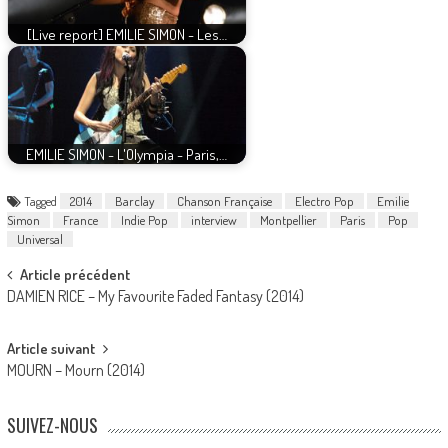
[Live report] EMILIE SIMON - Les…
EMILIE SIMON - L'Olympia - Paris,…
Tagged
2014
Barclay
Chanson Française
Electro Pop
Emilie
Simon
France
Indie Pop
interview
Montpellier
Paris
Pop
Universal
Post
Article précédent
DAMIEN RICE – My Favourite Faded Fantasy (2014)
navigation
Article suivant
MOURN – Mourn (2014)
SUIVEZ-NOUS