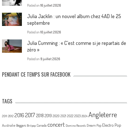
Posted on
16 juillet 2026
Julia Jacklin : un nouvel album chez 4AD le 25
septembre
Posted on
10 juillet 2026
Julia Cumming : « C’est comme si je repartais de
zéro »
Posted on
9 juillet 2026
PENDANT CE TEMPS SUR FACEBOOK
TAGS
Angleterre
2017
2016
2018
2019
2020
2021
2022
2023
2011
2012
2024
concert
Electro Pop
Australie
Canada
Beggars
Dream Pop
Britpop
Domino Records