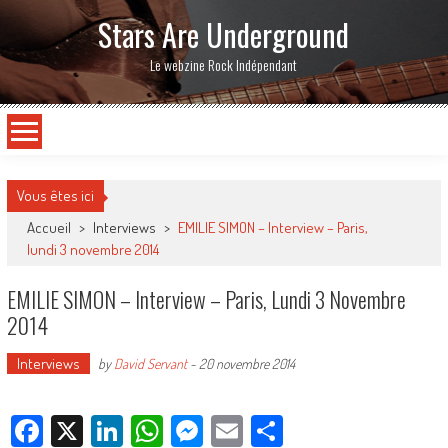
Stars Are Underground
Le webzine Rock Indépendant
Vous êtes ici
Accueil
>
Interviews
>
EMILIE SIMON – Interview – Paris,
lundi 3 novembre 2014
EMILIE SIMON – Interview – Paris, Lundi 3 Novembre
2014
Interviews
by
David Servant
-
20 novembre 2014
Facebook
X
LinkedIn
WhatsApp
Messenger
Email
Partager