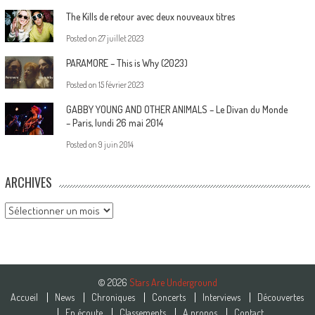
The Kills de retour avec deux nouveaux titres
Posted on
27 juillet 2023
PARAMORE – This is Why (2023)
Posted on
15 février 2023
GABBY YOUNG AND OTHER ANIMALS – Le Divan du Monde
– Paris, lundi 26 mai 2014
Posted on
9 juin 2014
ARCHIVES
Archives
© 2026
Stars Are Underground
Accueil
News
Chroniques
Concerts
Interviews
Découvertes
En écoute
Classements
A propos
Contact