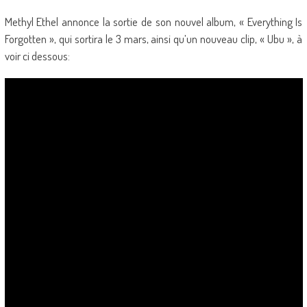
Methyl Ethel annonce la sortie de son nouvel album, « Everything Is
Forgotten », qui sortira le 3 mars, ainsi qu’un nouveau clip, « Ubu », à
voir ci dessous: