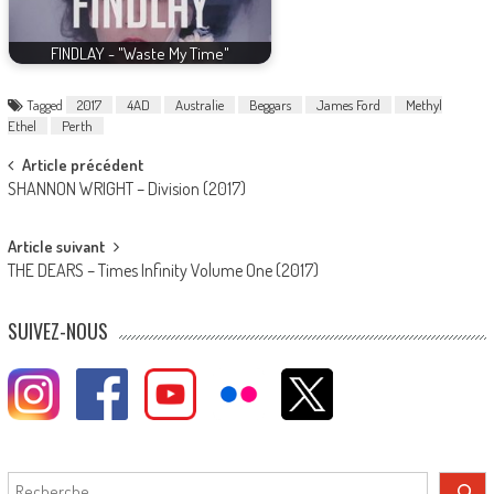
FINDLAY - "Waste My Time"
Tagged
2017
4AD
Australie
Beggars
James Ford
Methyl
Ethel
Perth
Post
Article précédent
SHANNON WRIGHT – Division (2017)
navigation
Article suivant
THE DEARS – Times Infinity Volume One (2017)
SUIVEZ-NOUS
Rechercher