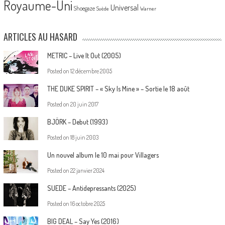
Royaume-Uni
Universal
Shoegaze
Suède
Warner
ARTICLES AU HASARD
METRIC – Live It Out (2005)
Posted on
12 décembre 2005
THE DUKE SPIRIT – « Sky Is Mine » – Sortie le 18 août
Posted on
20 juin 2017
BJÖRK – Debut (1993)
Posted on
18 juin 2003
Un nouvel album le 10 mai pour Villagers
Posted on
22 janvier 2024
SUEDE – Antidepressants (2025)
Posted on
16 octobre 2025
BIG DEAL – Say Yes (2016)