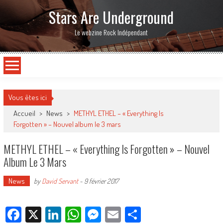
Stars Are Underground
Le webzine Rock Indépendant
Vous êtes ici
Accueil
>
News
>
METHYL ETHEL – « Everything Is
Forgotten » – Nouvel album le 3 mars
METHYL ETHEL – « Everything Is Forgotten » – Nouvel
Album Le 3 Mars
News
by
David Servant
-
9 février 2017
Facebook
X
LinkedIn
WhatsApp
Messenger
Email
Partager