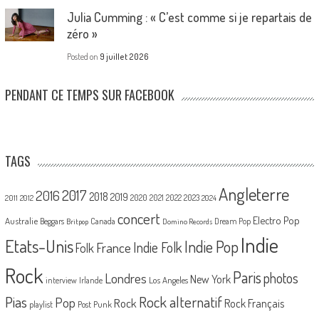
Julia Cumming : « C’est comme si je repartais de
zéro »
Posted on
9 juillet 2026
PENDANT CE TEMPS SUR FACEBOOK
TAGS
Angleterre
2017
2016
2018
2019
2020
2021
2022
2023
2011
2012
2024
concert
Electro Pop
Australie
Canada
Beggars
Dream Pop
Britpop
Domino Records
Indie
Etats-Unis
Indie Pop
France
Indie Folk
Folk
Rock
Paris
Londres
photos
New York
Los Angeles
interview
Irlande
Pias
Rock alternatif
Pop
Rock
Rock Français
playlist
Post Punk