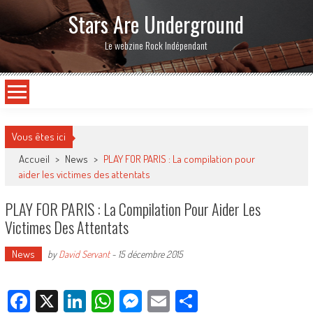
Stars Are Underground
Le webzine Rock Indépendant
Vous êtes ici
Accueil
>
News
>
PLAY FOR PARIS : La compilation pour
aider les victimes des attentats
PLAY FOR PARIS : La Compilation Pour Aider Les
Victimes Des Attentats
News
by
David Servant
-
15 décembre 2015
Facebook
X
LinkedIn
WhatsApp
Messenger
Email
Partager