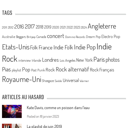
TAGS
Angleterre
2017
2016
2018
2019
2020
2021
2022
2023
2011
2012
2024
concert
Electro Pop
Australie
Canada
Beggars
Dream Pop
Britpop
Domino Records
Indie
Etats-Unis
Indie Pop
France
Indie Folk
Folk
Rock
Paris
Londres
photos
New York
Los Angeles
interview
Irlande
Pias
Rock alternatif
Pop
Rock
Rock Français
playlist
Post Punk
Royaume-Uni
Universal
Shoegaze
Suède
Warner
ARTICLES AU HASARD
Kate Davis, comme un poisson dans l’eau
Posted on
18 janvier 2023
La playlist de juin 2019