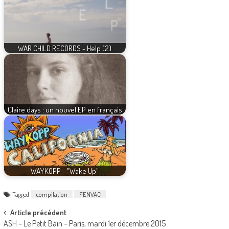
WAR CHILD RECORDS - Help (2)
Claire days : un nouvel EP en français
WAYKOPP - "Wake Up"
Tagged
compilation
FENVAC
Post
Article précédent
ASH – Le Petit Bain – Paris, mardi 1er décembre 2015