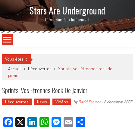
Stars Are Underground
Le webzine Rock Indépendant
Vous êtes ici
Accueil
>
Découvertes
>
Sprints, vos étrennes rock de
janvier
Sprints, Vos Étrennes Rock De Janvier
Découvertes
News
Vidéos
by
David Servant
-
8 décembre 2023
Facebook
X
LinkedIn
WhatsApp
Messenger
Email
Partager