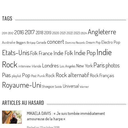
TAGS
Angleterre
2017
2016
2018
2019
2020
2021
2022
2023
2011
2012
2024
concert
Electro Pop
Australie
Canada
Beggars
Dream Pop
Britpop
Domino Records
Indie
Etats-Unis
Indie Pop
France
Indie Folk
Folk
Rock
Paris
Londres
photos
New York
Los Angeles
interview
Irlande
Pias
Rock alternatif
Pop
Rock
Rock Français
playlist
Post Punk
Royaume-Uni
Universal
Shoegaze
Suède
Warner
ARTICLES AU HASARD
MIKAELA DAVIS : « Je suis tombée immédiatement
amoureuse de la harpe »
Posted on
23 octobre 2018