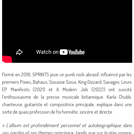
Formé en 2019, SPRINTS joue un punk rock abrasif, influencé par les
premiers Pixies, Bahaus, Siouxsie Sioux, King Gizzard, Savages. Leurs
EP Manifesto (2021) et A Modern Job (2022) ont suscité
l’enthousiasme de la presse musicale britannique. Karla Chubb,
chanteuse, guitariste et compositrice principale, explique dans une
sorte de quasi profession de foi honnête, sincère et directe :
« L’album est profondément personnel et autobiographique dans
ses paroles et ses thèmes principaux, tandis que sur le plan sonore,