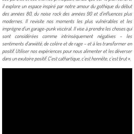
il explore un espace inspiré par notre amour du gothique du début
des années 80, du noise rock des années 90 et d’influences plus
modernes. Il revisite nos moments les plus vulnérables et les
imprègne d’un garage-punk viscéral. Il vise à prendre les choses qui
sont considérées comme intrinsèquement négatives – les
sentiments d’anxiété, de colère et de rage – et à les transformer en
positif. Utiliser nos expériences pour nous alimenter et les déverser
dans un exutoire positif. C’est cathartique, c’est honnête, c’est brut ».