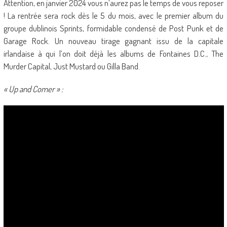
Attention, en janvier 2024 vous n’aurez pas le temps de vous reposer
! La rentrée sera rock dès le 5 du mois, avec le premier album du
groupe dublinois Sprints, formidable condensé de Post Punk et de
Garage Rock. Un nouveau tirage gagnant issu de la capitale
irlandaise à qui l’on doit déjà les albums de Fontaines D.C., The
Murder Capital, Just Mustard ou Gilla Band.
« Up and Comer » :