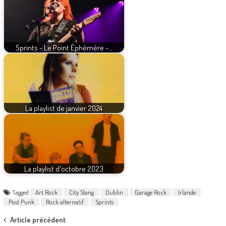
Sprints - Le Point Éphémère -…
La playlist de janvier 2024
La playlist d'octobre 2023
Tagged
Art Rock
City Slang
Dublin
Garage Rock
Irlande
Post Punk
Rock alternatif
Sprints
Post
Article précédent