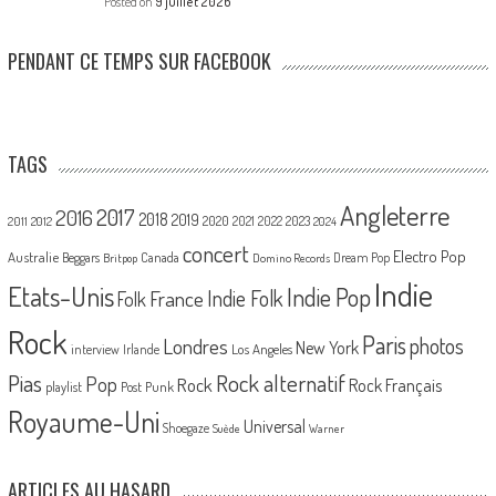
Posted on
9 juillet 2026
PENDANT CE TEMPS SUR FACEBOOK
TAGS
Angleterre
2017
2016
2018
2019
2020
2021
2022
2023
2011
2012
2024
concert
Electro Pop
Australie
Canada
Beggars
Dream Pop
Britpop
Domino Records
Indie
Etats-Unis
Indie Pop
France
Indie Folk
Folk
Rock
Paris
Londres
photos
New York
Los Angeles
interview
Irlande
Pias
Rock alternatif
Pop
Rock
Rock Français
playlist
Post Punk
Royaume-Uni
Universal
Shoegaze
Suède
Warner
ARTICLES AU HASARD