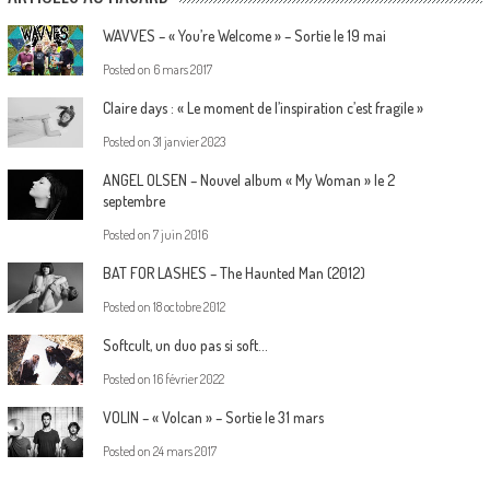
WAVVES – « You’re Welcome » – Sortie le 19 mai
Posted on
6 mars 2017
Claire days : « Le moment de l’inspiration c’est fragile »
Posted on
31 janvier 2023
ANGEL OLSEN – Nouvel album « My Woman » le 2
septembre
Posted on
7 juin 2016
BAT FOR LASHES – The Haunted Man (2012)
Posted on
18 octobre 2012
Softcult, un duo pas si soft…
Posted on
16 février 2022
VOLIN – « Volcan » – Sortie le 31 mars
Posted on
24 mars 2017