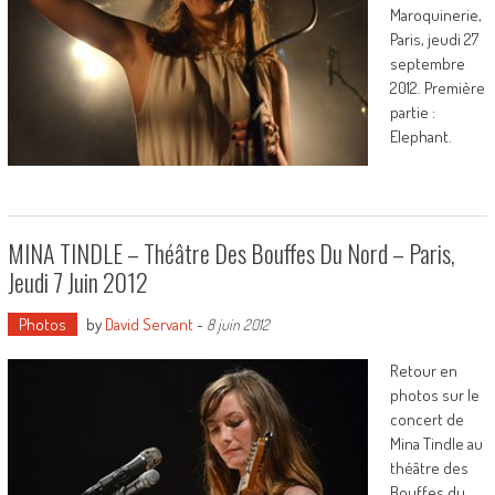
Maroquinerie,
Paris, jeudi 27
septembre
2012. Première
partie :
Elephant.
MINA TINDLE – Théâtre Des Bouffes Du Nord – Paris,
Jeudi 7 Juin 2012
Photos
by
David Servant
-
8 juin 2012
Retour en
photos sur le
concert de
Mina Tindle au
théâtre des
Bouffes du