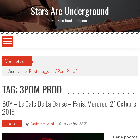
Stars Are Underground
Le webzine Rock Indépendant
Vous êtes ici
Accueil
>
Posts tagged "3Pom Prod"
TAG: 3POM PROD
BOY – Le Café De La Danse – Paris, Mercredi 21 Octobre
2015
Photos
by
David Servant
-
4 novembre 2015
Galerie photos