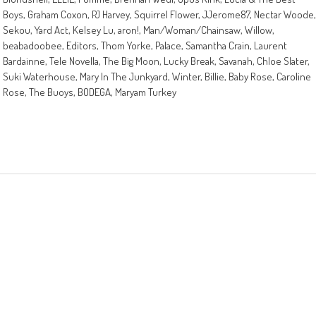
Boys, Graham Coxon, PJ Harvey, Squirrel Flower, JJerome87, Nectar Woode,
Sekou, Yard Act, Kelsey Lu, aron!, Man/Woman/Chainsaw, Willow,
beabadoobee, Editors, Thom Yorke, Palace, Samantha Crain, Laurent
Bardainne, Tele Novella, The Big Moon, Lucky Break, Savanah, Chloe Slater,
Suki Waterhouse, Mary In The Junkyard, Winter, Billie, Baby Rose, Caroline
Rose, The Buoys, BODEGA, Maryam Turkey