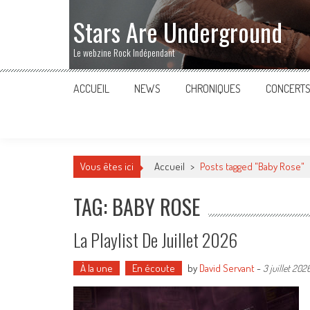
Stars Are Underground
Le webzine Rock Indépendant
ACCUEIL
NEWS
CHRONIQUES
CONCERT
Vous êtes ici
Accueil
>
Posts tagged "Baby Rose"
TAG: BABY ROSE
La Playlist De Juillet 2026
À la une
En écoute
by
David Servant
-
3 juillet 202