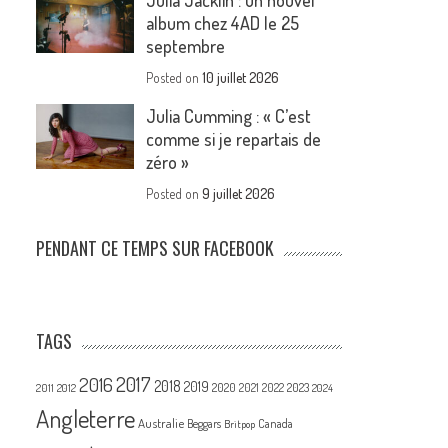
Julia Jacklin : un nouvel
album chez 4AD le 25
septembre
Posted on
10 juillet 2026
Julia Cumming : « C’est
comme si je repartais de
zéro »
Posted on
9 juillet 2026
PENDANT CE TEMPS SUR FACEBOOK
TAGS
2017
2016
2018
2019
2020
2021
2022
2023
2011
2012
2024
Angleterre
Australie
Canada
Beggars
Britpop