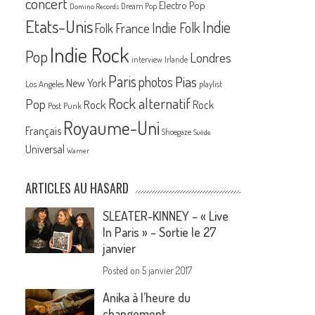
concert
Electro Pop
Dream Pop
Domino Records
Etats-Unis
Indie
France
Indie Folk
Folk
Indie Rock
Pop
Londres
interview
Irlande
Paris
Pias
photos
New York
Los Angeles
playlist
Rock alternatif
Pop
Rock
Rock
Post Punk
Royaume-Uni
Français
Shoegaze
Suède
Universal
Warner
ARTICLES AU HASARD
SLEATER-KINNEY – « Live
In Paris » – Sortie le 27
janvier
Posted on
5 janvier 2017
Anika à l’heure du
changement