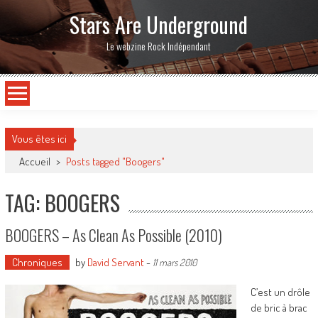
Stars Are Underground
Le webzine Rock Indépendant
Vous êtes ici
Accueil
>
Posts tagged "Boogers"
TAG: BOOGERS
BOOGERS – As Clean As Possible (2010)
Chroniques
by
David Servant
-
11 mars 2010
C’est un drôle
de bric à brac