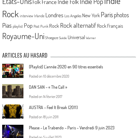
Indie
Etats-Unis
Indie Pop
France
Indie Folk
Folk
Rock
Paris
Londres
photos
New York
Los Angeles
interview
Irlande
Pias
Rock alternatif
Pop
Rock
Rock Français
playlist
Post Punk
Royaume-Uni
Universal
Shoegaze
Suède
Warner
ARTICLES AU HASARD
[Playlist] L’année 2020 en 90 titres essentiels
Posted on
10 décembre 2020
DAN SAN – « The Call »
Posted on
14 février 2017
AUSTRA – Feel It Break (2011)
Posted on
18 juin 2011
Please – Le Trabendo – Paris – Vendredi 9 juin 2023
Posted on
5 juillet 2023