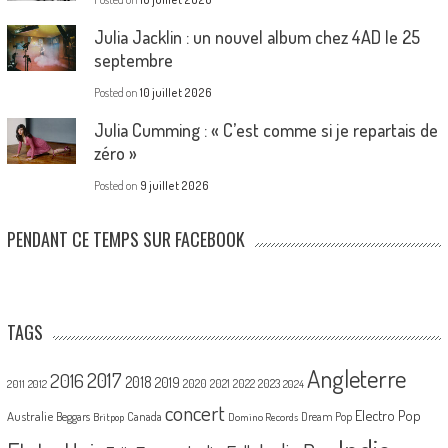
Julia Jacklin : un nouvel album chez 4AD le 25
septembre
Posted on
10 juillet 2026
Julia Cumming : « C’est comme si je repartais de
zéro »
Posted on
9 juillet 2026
PENDANT CE TEMPS SUR FACEBOOK
TAGS
Angleterre
2017
2016
2018
2019
2020
2021
2022
2023
2011
2012
2024
concert
Electro Pop
Australie
Canada
Beggars
Dream Pop
Britpop
Domino Records