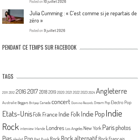
Posted on
10 juillet 2026
Julia Cumming : « C’est comme si je repartais de
zéro »
Posted on
9 juillet 2026
PENDANT CE TEMPS SUR FACEBOOK
TAGS
Angleterre
2017
2016
2018
2019
2020
2021
2022
2023
2011
2012
2024
concert
Electro Pop
Australie
Canada
Beggars
Dream Pop
Britpop
Domino Records
Indie
Etats-Unis
Indie Pop
France
Indie Folk
Folk
Rock
Paris
Londres
photos
New York
Los Angeles
interview
Irlande
Pias
Rock alternatif
Pop
Rock
Rock Français
playlist
Post Punk