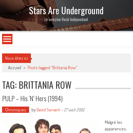
Stars Are Underground
Le webzine Rock Indépendant
Vous êtes ici
Accueil
>
Posts tagged "Brittania Row"
TAG: BRITTANIA ROW
PULP – His ‘N’ Hers (1994)
Chroniques
by
David Servant
-
27 août 2002
Malgré les
apparences,