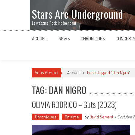
Stars Are Underground
Le webzine Rock Indépendant
ACCUEIL
NEWS
CHRONIQUES
CONCERT
Vous êtes ici
Accueil
>
Posts tagged "Dan Nigro"
TAG: DAN NIGRO
OLIVIA RODRIGO – Guts (2023)
Chroniques
On aime
by
David Servant
-
11 octobre 