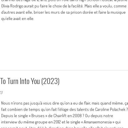
Olivia Rodrigo aurait pu faire le choix de la facilité. Mais elle a voulu, comme
d’autres avant elle, briser les murs de sa prison dorée et faire la musique
qu’elle avait en elle.
o Turn Into You (2023)
23
Nous n’irons pas jusqu’à vous dire qu’on a eu de flair, mais quand même, ç
fait combien de temps qu’on fait l’éloge des talents de Caroline Polachek ?
Depuis le single « Bruises » de Chairlift en 2008 ? Ou depuis notre
interview du même groupe en 2012 et le single « Amanaemonesia » qui