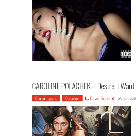
CAROLINE POLACHEK – Desire, I Want T
Chroniques
On aime
by
David Servant
-
9 mars 20