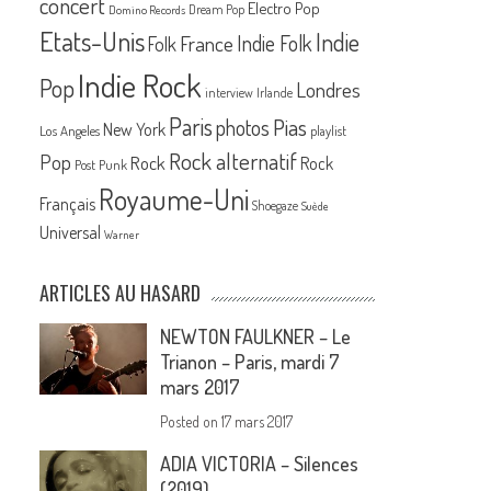
concert
Electro Pop
Dream Pop
Domino Records
Etats-Unis
Indie
France
Indie Folk
Folk
Indie Rock
Pop
Londres
interview
Irlande
Paris
Pias
photos
New York
Los Angeles
playlist
Rock alternatif
Pop
Rock
Rock
Post Punk
Royaume-Uni
Français
Shoegaze
Suède
Universal
Warner
ARTICLES AU HASARD
NEWTON FAULKNER – Le
Trianon – Paris, mardi 7
mars 2017
Posted on
17 mars 2017
ADIA VICTORIA – Silences
(2019)