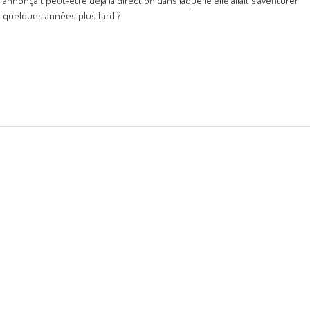
annonçait peut-être déjà la direction dans laquelle elle allait s’aventurer
quelques années plus tard ?