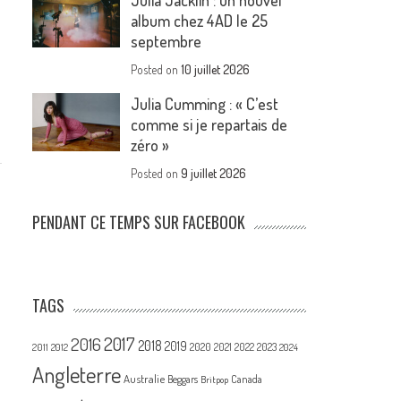
Julia Jacklin : un nouvel
album chez 4AD le 25
septembre
Posted on
10 juillet 2026
Julia Cumming : « C’est
comme si je repartais de
zéro »
Posted on
9 juillet 2026
PENDANT CE TEMPS SUR FACEBOOK
TAGS
2017
2016
2018
2019
2020
2021
2022
2023
2011
2012
2024
Angleterre
Australie
Canada
Beggars
Britpop