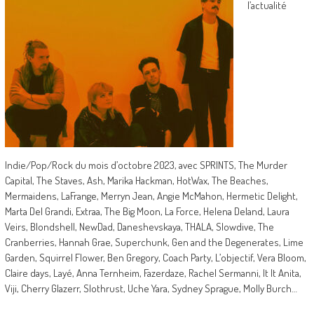
l’actualité
Indie/Pop/Rock du mois d’octobre 2023, avec SPRINTS, The Murder
Capital, The Staves, Ash, Marika Hackman, HotWax, The Beaches,
Mermaidens, LaFrange, Merryn Jean, Angie McMahon, Hermetic Delight,
Marta Del Grandi, Extraa, The Big Moon, La Force, Helena Deland, Laura
Veirs, Blondshell, NewDad, Daneshevskaya, THALA, Slowdive, The
Cranberries, Hannah Grae, Superchunk, Gen and the Degenerates, Lime
Garden, Squirrel Flower, Ben Gregory, Coach Party, L’objectif, Vera Bloom,
Claire days, Layé, Anna Ternheim, Fazerdaze, Rachel Sermanni, It It Anita,
Viji, Cherry Glazerr, Slothrust, Uche Yara, Sydney Sprague, Molly Burch…