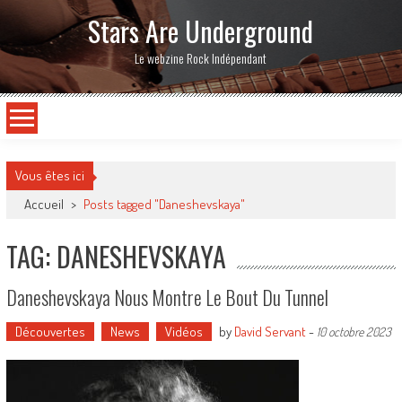
Stars Are Underground
Le webzine Rock Indépendant
Vous êtes ici
Accueil
>
Posts tagged "Daneshevskaya"
TAG: DANESHEVSKAYA
Daneshevskaya Nous Montre Le Bout Du Tunnel
Découvertes
News
Vidéos
by
David Servant
-
10 octobre 2023