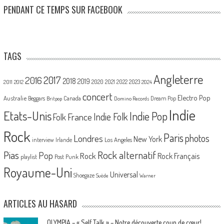
PENDANT CE TEMPS SUR FACEBOOK
TAGS
Angleterre
2017
2016
2018
2019
2020
2021
2022
2023
2011
2012
2024
concert
Electro Pop
Australie
Canada
Beggars
Dream Pop
Britpop
Domino Records
Indie
Etats-Unis
Indie Pop
France
Indie Folk
Folk
Rock
Paris
Londres
photos
New York
Los Angeles
interview
Irlande
Pias
Rock alternatif
Pop
Rock
Rock Français
playlist
Post Punk
Royaume-Uni
Universal
Shoegaze
Suède
Warner
ARTICLES AU HASARD
OLYMPIA – « Self Talk » – Notre découverte coup de cœur!