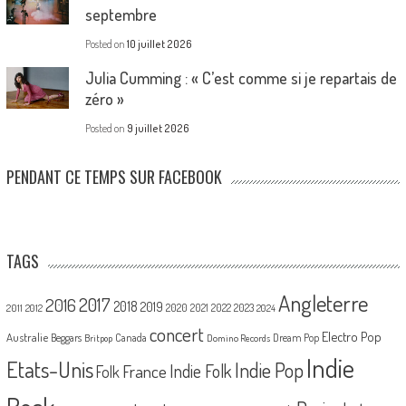
septembre
Posted on
10 juillet 2026
Julia Cumming : « C’est comme si je repartais de
zéro »
Posted on
9 juillet 2026
PENDANT CE TEMPS SUR FACEBOOK
TAGS
Angleterre
2017
2016
2018
2019
2020
2021
2022
2023
2011
2012
2024
concert
Electro Pop
Australie
Canada
Beggars
Dream Pop
Britpop
Domino Records
Indie
Etats-Unis
Indie Pop
France
Indie Folk
Folk