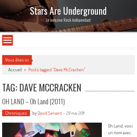
Stars Are Underground
Le webzine Rock Indépendant
Vous êtes ici
Accueil
>
Posts tagged "Dave McCracken"
TAG: DAVE MCCRACKEN
OH LAND – Oh Land (2011)
Chroniques
by
David Servant
-
29 mai 2011
Oh Land, voici
un nom avec