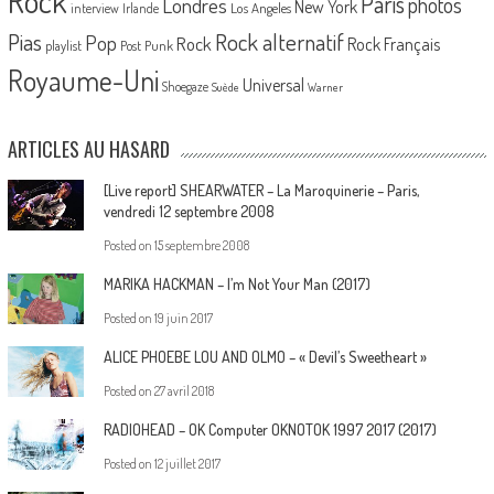
Rock
Paris
Londres
photos
New York
Los Angeles
interview
Irlande
Pias
Rock alternatif
Pop
Rock
Rock Français
playlist
Post Punk
Royaume-Uni
Universal
Shoegaze
Suède
Warner
ARTICLES AU HASARD
[Live report] SHEARWATER – La Maroquinerie – Paris,
vendredi 12 septembre 2008
Posted on
15 septembre 2008
MARIKA HACKMAN – I’m Not Your Man (2017)
Posted on
19 juin 2017
ALICE PHOEBE LOU AND OLMO – « Devil’s Sweetheart »
Posted on
27 avril 2018
RADIOHEAD – OK Computer OKNOTOK 1997 2017 (2017)
Posted on
12 juillet 2017