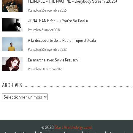
FLORENCE + THE MACHINE – Everybody Scream (2025)
Posted on
25 novembre 2025
JONATHAN BREE – « You’re So Cool »
Posted on
5 janvier 2018
A la découverte de la Pop onirique d’Okala
Posted on
25 novembre 2022
En marche avec Sylvie Kreusch !
Posted on
20 octobre 2021
ARCHIVES
Archives
© 2026
Stars Are Underground