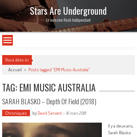
Stars Are Underground
Le webzine Rock Indépendant
Vous êtes ici
Accueil
>
Posts tagged "EMI Music Australia"
TAG: EMI MUSIC AUSTRALIA
SARAH BLASKO – Depth Of Field (2018)
Chroniques
by
David Servant
-
16 mars 2018
Il y a deux ans,
Sarah Blasko