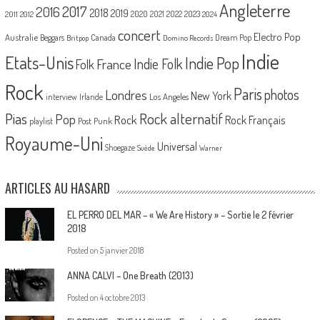
Angleterre
2017
2016
2018
2019
2020
2021
2022
2023
2011
2012
2024
concert
Electro Pop
Australie
Canada
Beggars
Dream Pop
Britpop
Domino Records
Indie
Etats-Unis
Indie Pop
France
Indie Folk
Folk
Rock
Paris
Londres
photos
New York
Los Angeles
interview
Irlande
Pias
Rock alternatif
Pop
Rock
Rock Français
playlist
Post Punk
Royaume-Uni
Universal
Shoegaze
Suède
Warner
ARTICLES AU HASARD
EL PERRO DEL MAR – « We Are History » – Sortie le 2 février
2018
Posted on
5 janvier 2018
ANNA CALVI – One Breath (2013)
Posted on
4 octobre 2013