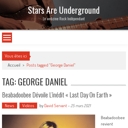
Stars Are Underground
Le webzine Rock Indépendant
Vous êtes ici
Accueil
>
Posts tagged "George Daniel"
TAG: GEORGE DANIEL
Beabadoobee Dévoile L’inédit « Last Day On Earth »
News
Vidéos
by
David Servant
-
25 mars 2021
Beabadoobee
revient