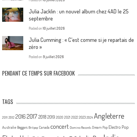
Julia Jacklin : un nouvel album chez 4AD le 25
septembre
Posted on
10 juillet 2026
Julia Cumming : « C’est comme si je repartais de
zéro »
Posted on
9 juillet 2026
PENDANT CE TEMPS SUR FACEBOOK
TAGS
Angleterre
2017
2016
2018
2019
2020
2021
2022
2023
2011
2012
2024
concert
Electro Pop
Australie
Canada
Beggars
Dream Pop
Britpop
Domino Records