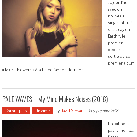
aujourd’hui
avec un
nouveau
single intitulé
« last day on
Earth », le
premier
depuis la
sortie de son
premier album
« Fake It Flowers » à la fin de l’année dernière.
PALE WAVES – My Mind Makes Noises (2018)
Chroniques
On aime
by
David Servant
-
18 septembre 2018
L’habit ne fait
pas le moine…
Cette