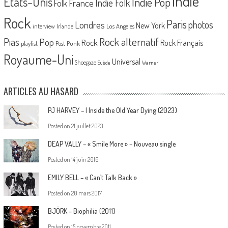
Indie
Etats-Unis
Indie Pop
France
Indie Folk
Folk
Rock
Paris
Londres
photos
New York
Los Angeles
interview
Irlande
Pias
Rock alternatif
Pop
Rock
Rock Français
playlist
Post Punk
Royaume-Uni
Universal
Shoegaze
Suède
Warner
ARTICLES AU HASARD
PJ HARVEY – I Inside the Old Year Dying (2023)
Posted on
21 juillet 2023
DEAP VALLY – « Smile More » – Nouveau single
Posted on
14 juin 2016
EMILY BELL – « Can’t Talk Back »
Posted on
20 mars 2017
BJÖRK – Biophilia (2011)
Posted on
15 novembre 2011