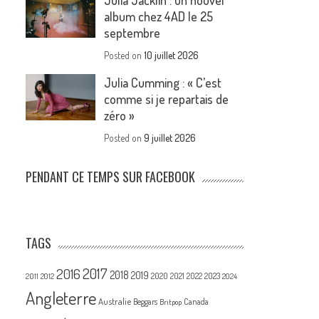
Julia Jacklin : un nouvel
album chez 4AD le 25
septembre
Posted on
10 juillet 2026
Julia Cumming : « C’est
comme si je repartais de
zéro »
Posted on
9 juillet 2026
PENDANT CE TEMPS SUR FACEBOOK
TAGS
2017
2016
2018
2019
2020
2021
2022
2023
2011
2012
2024
Angleterre
Australie
Canada
Beggars
Britpop