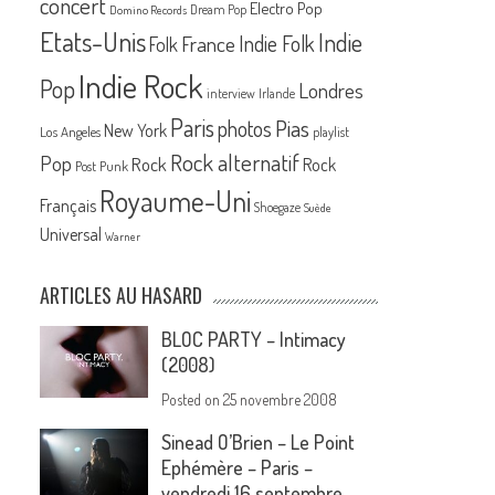
concert
Electro Pop
Dream Pop
Domino Records
Etats-Unis
Indie
France
Indie Folk
Folk
Indie Rock
Pop
Londres
interview
Irlande
Paris
Pias
photos
New York
Los Angeles
playlist
Rock alternatif
Pop
Rock
Rock
Post Punk
Royaume-Uni
Français
Shoegaze
Suède
Universal
Warner
ARTICLES AU HASARD
BLOC PARTY – Intimacy
(2008)
Posted on
25 novembre 2008
Sinead O’Brien – Le Point
Ephémère – Paris –
vendredi 16 septembre