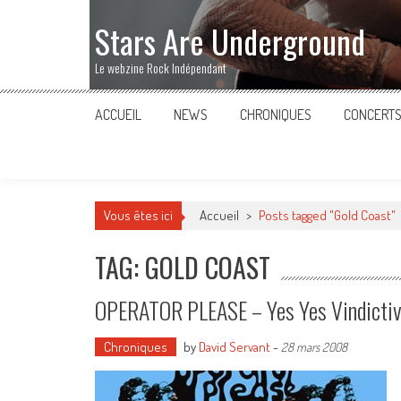
Stars Are Underground
Le webzine Rock Indépendant
ACCUEIL
NEWS
CHRONIQUES
CONCERT
Vous êtes ici
Accueil
>
Posts tagged "Gold Coast"
TAG: GOLD COAST
OPERATOR PLEASE – Yes Yes Vindicti
Chroniques
by
David Servant
-
28 mars 2008