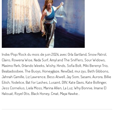
Indie/Pop/Rock du mois de juin 2024, avec Orla Gartland, Snow Patrol,
Clairo, Rowena Wise, Nada Surf, Amyl and The Sniffers, Sour Widows,
Maxïmo Park, Orlando Weeks, Wishy, Hinds, Sofia Bolt, Miki Berenyi Trio,
Beabadoobee, The Buoys, Honeyglaze, NewDad, mui zyu, Beth Gibbons,
Jahnah Camille, Liz Lawrence, Bess Atwell, Jay Som, Sasami, Aurora, Billie
Eilish, Yodelice, Bat for Lashes, Lusaint, DIIV, Kate Davis, Kate Bollinger,
Jess Cornelius, Liela Moss, Marina Allen, La Luz, Why Bonnie, Imane El
Halouat, Royel Otis, Black Honey, Cmat, Maya Hawke…