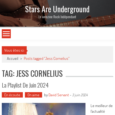
Stars Are Underground
Le webzine Rock Indépendant
Vous êtes ici
Accueil
>
Posts tagged "Jess Cornelius"
TAG: JESS CORNELIUS
La Playlist De Juin 2024
En écoute
On aime
by
David Servant
-
3 juin 2024
Le meilleur de
l’actualité