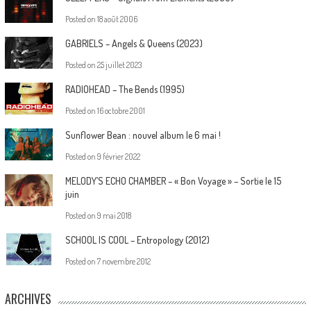
Posted on
18 août 2006
GABRIELS – Angels & Queens (2023)
Posted on
25 juillet 2023
RADIOHEAD – The Bends (1995)
Posted on
16 octobre 2001
Sunflower Bean : nouvel album le 6 mai !
Posted on
9 février 2022
MELODY’S ECHO CHAMBER – « Bon Voyage » – Sortie le 15
juin
Posted on
9 mai 2018
SCHOOL IS COOL – Entropology (2012)
Posted on
7 novembre 2012
ARCHIVES