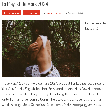
La Playlist De Mars 2024
En écoute
On aime
by
David Servant
-
1 mars 2024
Le meilleur de
l’actualité
Indie/Pop/Rock du mois de mars 2024, avec Bat For Lashes, St. Vincent,
Yard Act, Drahla, English Teacher, En Attendant Ana, Hana Vu, Mannequin
Pussy, Lime Garden, Mary Timony, Friedberg, Babehoven, The Last Dinner
Party, Hannah Grae, Lonnie Gunn, The Staves, Ride, Royel Otis, Brennan
Wedl, Garbage, Jess Cornelius, Kate Clover, Metz, Bodega, gglum, Eels,