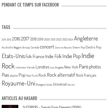
PENDANT CE TEMPS SUR FACEBOOK
TAGS
Angleterre
2017
2016
2018
2019
2020
2021
2022
2023
2011
2012
2024
concert
Electro Pop
Australie
Canada
Beggars
Dream Pop
Britpop
Domino Records
Indie
Etats-Unis
Indie Pop
France
Indie Folk
Folk
Rock
Paris
Londres
photos
New York
Los Angeles
interview
Irlande
Pias
Rock alternatif
Pop
Rock
Rock Français
playlist
Post Punk
Royaume-Uni
Universal
Shoegaze
Suède
Warner
ARTICLES AU HASARD
SLEEPPERS – Signals From Elements (2006)