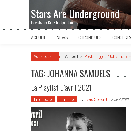
Stars Are Underground
Le webzine Rock Indépendant
ACCUEIL
NEWS
CHRONIQUES
CONCERT
Vous êtes ici
Accueil
>
Posts tagged "Johanna Sa
TAG: JOHANNA SAMUELS
La Playlist D’avril 2021
En écoute
On aime
by
David Servant
-
2 avril 2021