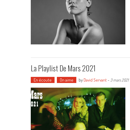
La Playlist De Mars 2021
En écoute
On aime
by
David Servant
-
3 mars 2021