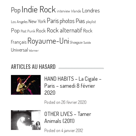
Indie Rock
Pop
Londres
interview
Irlande
Paris
Pias
photos
New York
Los Angeles
playlist
Rock alternatif
Pop
Rock
Rock
Post Punk
Royaume-Uni
Français
Shoegaze
Suède
Universal
Warner
ARTICLES AU HASARD
HAND HABITS – La Cigale –
Paris – samedi 8 février
2020
Posted on
26 février 2020
OTHER LIVES – Tamer
Animals (2011)
Posted on
4 janvier 2012