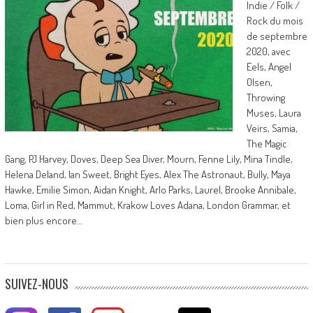
Indie / Folk /
Rock du mois
de septembre
2020, avec
Eels, Angel
Olsen,
Throwing
Muses, Laura
Veirs, Samia,
The Magic
Gang, PJ Harvey, Doves, Deep Sea Diver, Mourn, Fenne Lily, Mina Tindle,
Helena Deland, Ian Sweet, Bright Eyes, Alex The Astronaut, Bully, Maya
Hawke, Emilie Simon, Aidan Knight, Arlo Parks, Laurel, Brooke Annibale,
Loma, Girl in Red, Mammut, Krakow Loves Adana, London Grammar, et
bien plus encore…
SUIVEZ-NOUS