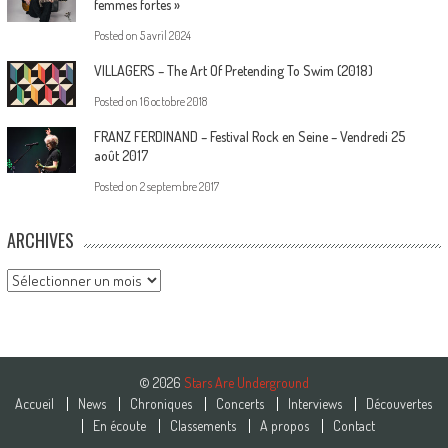
femmes fortes »
Posted on
5 avril 2024
VILLAGERS – The Art Of Pretending To Swim (2018)
Posted on
16 octobre 2018
FRANZ FERDINAND – Festival Rock en Seine – Vendredi 25
août 2017
Posted on
2 septembre 2017
ARCHIVES
Archives
© 2026
Stars Are Underground
Accueil
News
Chroniques
Concerts
Interviews
Découvertes
En écoute
Classements
A propos
Contact