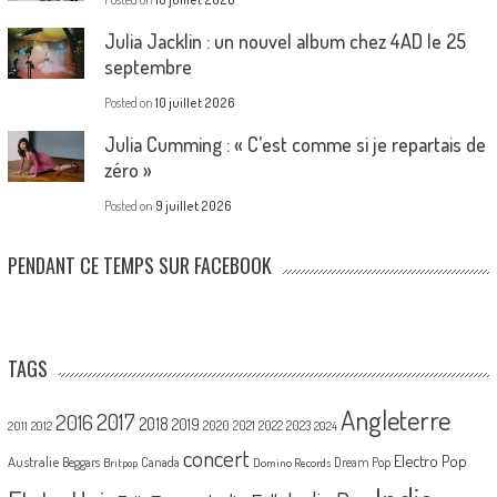
Julia Jacklin : un nouvel album chez 4AD le 25
septembre
Posted on
10 juillet 2026
Julia Cumming : « C’est comme si je repartais de
zéro »
Posted on
9 juillet 2026
PENDANT CE TEMPS SUR FACEBOOK
TAGS
Angleterre
2017
2016
2018
2019
2020
2021
2022
2023
2011
2012
2024
concert
Electro Pop
Australie
Canada
Beggars
Dream Pop
Britpop
Domino Records