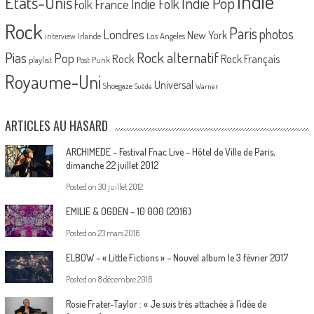
Indie
Etats-Unis
Indie Pop
France
Indie Folk
Folk
Rock
Paris
Londres
photos
New York
Los Angeles
interview
Irlande
Pias
Rock alternatif
Pop
Rock
Rock Français
playlist
Post Punk
Royaume-Uni
Universal
Shoegaze
Suède
Warner
ARTICLES AU HASARD
ARCHIMEDE – Festival Fnac Live – Hôtel de Ville de Paris,
dimanche 22 juillet 2012
Posted on
30 juillet 2012
EMILIE & OGDEN – 10 000 (2016)
Posted on
23 mars 2016
ELBOW – « Little Fictions » – Nouvel album le 3 février 2017
Posted on
8 décembre 2016
Rosie Frater-Taylor : « Je suis très attachée à l’idée de