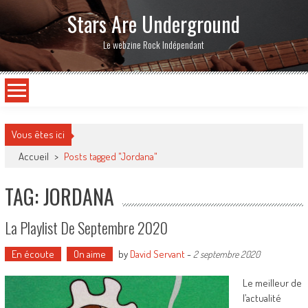
Stars Are Underground
Le webzine Rock Indépendant
Vous êtes ici
Accueil
>
Posts tagged "Jordana"
TAG: JORDANA
La Playlist De Septembre 2020
En écoute
On aime
by
David Servant
-
2 septembre 2020
Le meilleur de
l’actualité