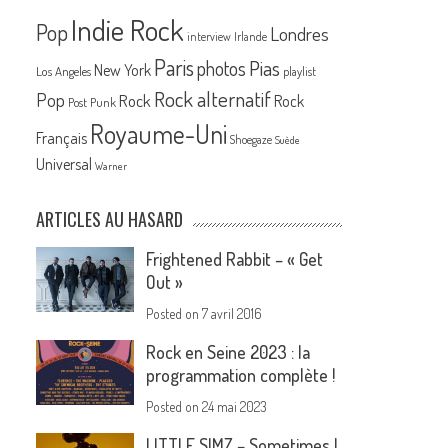
Indie Rock
Pop
Londres
interview
Irlande
Paris
Pias
photos
New York
Los Angeles
playlist
Rock alternatif
Pop
Rock
Rock
Post Punk
Royaume-Uni
Français
Shoegaze
Suède
Universal
Warner
ARTICLES AU HASARD
Frightened Rabbit – « Get
Out »
Posted on
7 avril 2016
Rock en Seine 2023 : la
programmation complète !
Posted on
24 mai 2023
LITTLE SIMZ – Sometimes I