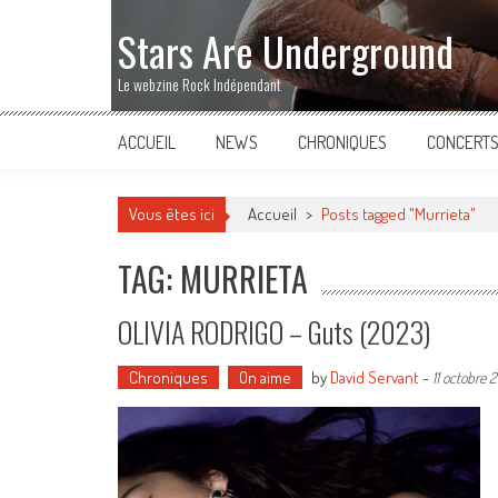
Stars Are Underground
Le webzine Rock Indépendant
ACCUEIL
NEWS
CHRONIQUES
CONCERT
Vous êtes ici
Accueil
>
Posts tagged "Murrieta"
TAG: MURRIETA
OLIVIA RODRIGO – Guts (2023)
Chroniques
On aime
by
David Servant
-
11 octobre 