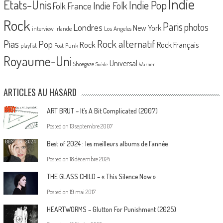
Indie
Etats-Unis
Indie Pop
France
Indie Folk
Folk
Rock
Paris
Londres
photos
New York
Los Angeles
interview
Irlande
Pias
Rock alternatif
Pop
Rock
Rock Français
playlist
Post Punk
Royaume-Uni
Universal
Shoegaze
Suède
Warner
ARTICLES AU HASARD
ART BRUT – It’s A Bit Complicated (2007)
Posted on
13 septembre 2007
Best of 2024 : les meilleurs albums de l’année
Posted on
18 décembre 2024
THE GLASS CHILD – « This Silence Now »
Posted on
19 mai 2017
HEARTWORMS – Glutton For Punishment (2025)