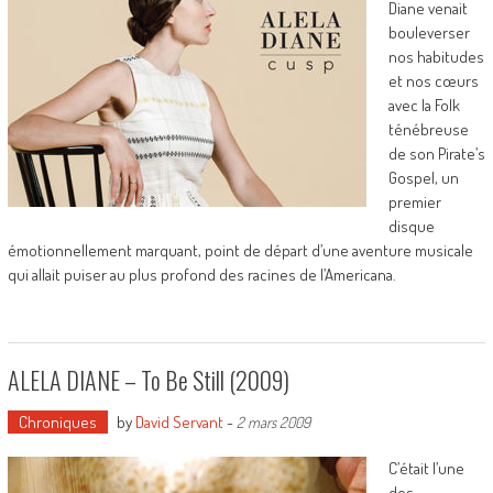
Diane venait
bouleverser
nos habitudes
et nos cœurs
avec la Folk
ténébreuse
de son Pirate’s
Gospel, un
premier
disque
émotionnellement marquant, point de départ d’une aventure musicale
qui allait puiser au plus profond des racines de l’Americana.
ALELA DIANE – To Be Still (2009)
Chroniques
by
David Servant
-
2 mars 2009
C’était l’une
des