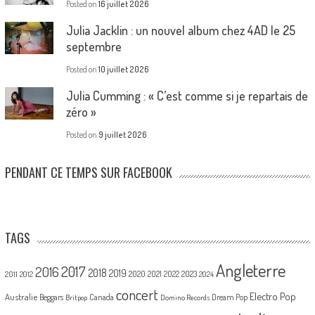
Posted on
16 juillet 2026
Julia Jacklin : un nouvel album chez 4AD le 25
septembre
Posted on
10 juillet 2026
Julia Cumming : « C’est comme si je repartais de
zéro »
Posted on
9 juillet 2026
PENDANT CE TEMPS SUR FACEBOOK
TAGS
Angleterre
2017
2016
2018
2019
2020
2021
2022
2023
2011
2012
2024
concert
Electro Pop
Australie
Canada
Beggars
Dream Pop
Britpop
Domino Records