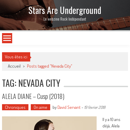
Stars Are Underground
Le webzine Rock Indépendant
Vous êtes ici
Accueil
>
Posts tagged "Nevada City"
TAG: NEVADA CITY
ALELA DIANE – Cusp (2018)
Chroniques
On aime
by
David Servant
-
19 février 2018
Il y a 10 ans
déjà, Alela