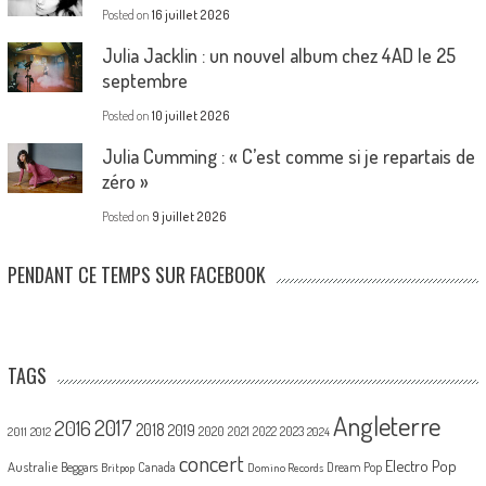
Posted on
16 juillet 2026
Julia Jacklin : un nouvel album chez 4AD le 25
septembre
Posted on
10 juillet 2026
Julia Cumming : « C’est comme si je repartais de
zéro »
Posted on
9 juillet 2026
PENDANT CE TEMPS SUR FACEBOOK
TAGS
Angleterre
2017
2016
2018
2019
2020
2021
2022
2023
2011
2012
2024
concert
Electro Pop
Australie
Canada
Beggars
Dream Pop
Britpop
Domino Records