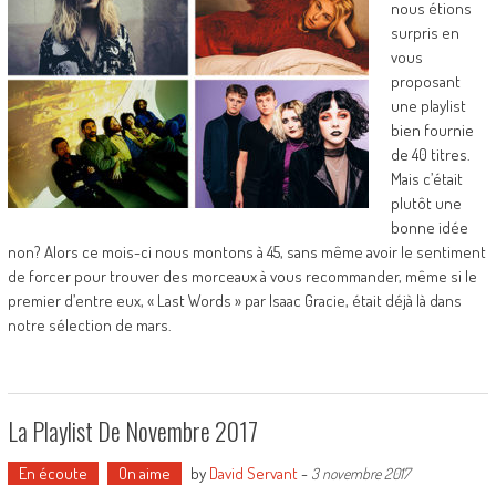
nous étions
surpris en
vous
proposant
une playlist
bien fournie
de 40 titres.
Mais c’était
plutôt une
bonne idée
non? Alors ce mois-ci nous montons à 45, sans même avoir le sentiment
de forcer pour trouver des morceaux à vous recommander, même si le
premier d’entre eux, « Last Words » par Isaac Gracie, était déjà là dans
notre sélection de mars.
La Playlist De Novembre 2017
En écoute
On aime
by
David Servant
-
3 novembre 2017