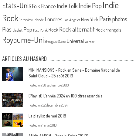
Indie
Etats-Unis
Indie Pop
France
Indie Folk
Folk
Rock
Paris
Londres
photos
New York
Los Angeles
interview
Irlande
Pias
Rock alternatif
Pop
Rock
Rock Français
playlist
Post Punk
Royaume-Uni
Universal
Shoegaze
Suède
Warner
ARTICLES AU HASARD
MINI MANSIONS – Rock en Seine – Domaine National de
Saint Cloud – 25 août 2019
Posted on
30 septembre 2019
[Playlist] L’année 2024 en 100 titres essentiels
Posted on
22 décembre 2024
La playlist de mai 2018
Posted on
1 mai 2018
ANNA AARON – Dogs In Spirit (2012)