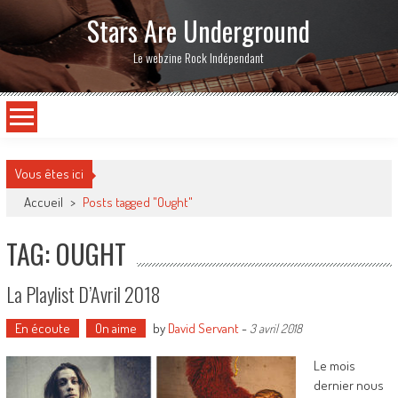
Stars Are Underground
Le webzine Rock Indépendant
Vous êtes ici
Accueil
>
Posts tagged "Ought"
TAG: OUGHT
La Playlist D’Avril 2018
En écoute
On aime
by
David Servant
-
3 avril 2018
Le mois
dernier nous