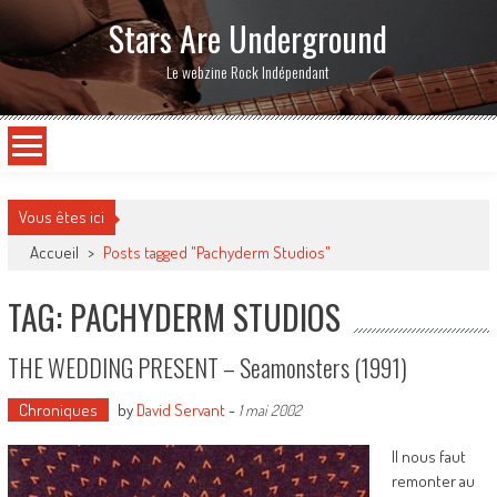
Stars Are Underground
Le webzine Rock Indépendant
Vous êtes ici
Accueil
>
Posts tagged "Pachyderm Studios"
TAG: PACHYDERM STUDIOS
THE WEDDING PRESENT – Seamonsters (1991)
Chroniques
by
David Servant
-
1 mai 2002
Il nous faut
remonter au