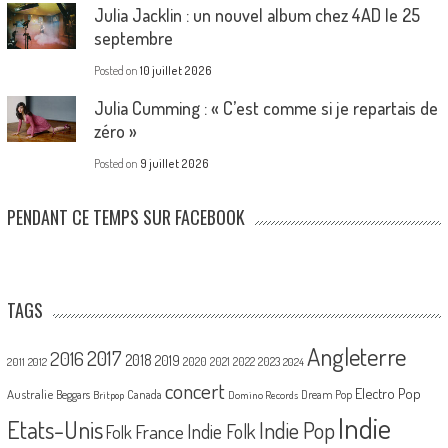
Julia Jacklin : un nouvel album chez 4AD le 25
septembre
Posted on
10 juillet 2026
Julia Cumming : « C’est comme si je repartais de
zéro »
Posted on
9 juillet 2026
PENDANT CE TEMPS SUR FACEBOOK
TAGS
Angleterre
2017
2016
2018
2019
2020
2021
2022
2023
2011
2012
2024
concert
Electro Pop
Australie
Canada
Beggars
Dream Pop
Britpop
Domino Records
Indie
Etats-Unis
Indie Pop
France
Indie Folk
Folk