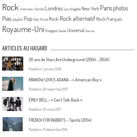
Rock
Paris
Londres
photos
New York
Los Angeles
interview
Irlande
Pias
Rock alternatif
Pop
Rock
Rock Français
playlist
Post Punk
Royaume-Uni
Universal
Shoegaze
Suède
Warner
ARTICLES AU HASARD
20 ans de Stars Are Underground (2004 – 2024)
Posted on
1 janvier 2025
KRAKÓW LOVES ADANA – « American Boy »
Posted on
28 novembre 2017
EMILY BELL – « Can’t Talk Back »
Posted on
20 mars 2017
FRENCH FOR RABBITS – Spirits (2014)
Posted on
10 décembre 2014