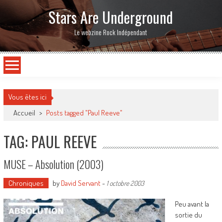
Stars Are Underground
Le webzine Rock Indépendant
Vous êtes ici
Accueil
>
Posts tagged "Paul Reeve"
TAG: PAUL REEVE
MUSE – Absolution (2003)
Chroniques
by
David Servant
-
1 octobre 2003
Peu avant la
sortie du