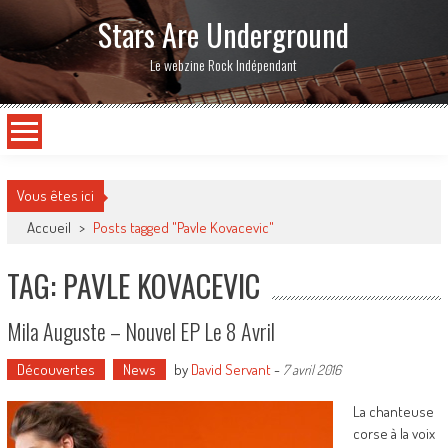
Stars Are Underground
Le webzine Rock Indépendant
Vous êtes ici
Accueil
>
Posts tagged "Pavle Kovacevic"
TAG: PAVLE KOVACEVIC
Mila Auguste – Nouvel EP Le 8 Avril
Découvertes
News
by
David Servant
-
7 avril 2016
La chanteuse
corse à la voix