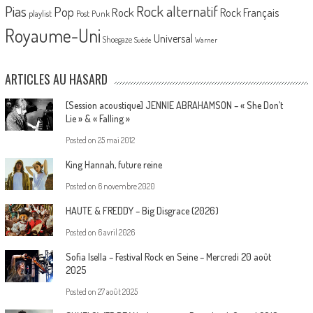
Pias
Rock alternatif
Pop
Rock
Rock Français
playlist
Post Punk
Royaume-Uni
Universal
Shoegaze
Suède
Warner
ARTICLES AU HASARD
[Session acoustique] JENNIE ABRAHAMSON – « She Don’t
Lie » & « Falling »
Posted on
25 mai 2012
King Hannah, future reine
Posted on
6 novembre 2020
HAUTE & FREDDY – Big Disgrace (2026)
Posted on
6 avril 2026
Sofia Isella – Festival Rock en Seine – Mercredi 20 août
2025
Posted on
27 août 2025