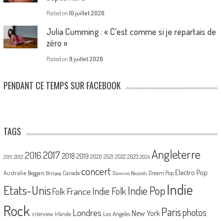
Posted on
10 juillet 2026
Julia Cumming : « C’est comme si je repartais de
zéro »
Posted on
9 juillet 2026
PENDANT CE TEMPS SUR FACEBOOK
TAGS
Angleterre
2017
2016
2018
2019
2020
2021
2022
2023
2011
2012
2024
concert
Electro Pop
Australie
Canada
Beggars
Dream Pop
Britpop
Domino Records
Indie
Etats-Unis
Indie Pop
France
Indie Folk
Folk
Rock
Paris
Londres
photos
New York
Los Angeles
interview
Irlande