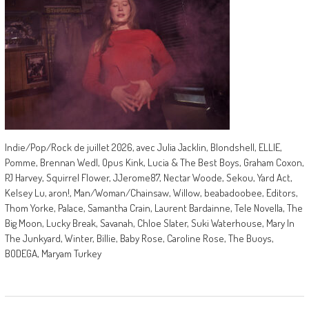
Indie/Pop/Rock de juillet 2026, avec Julia Jacklin, Blondshell, ELLIE,
Pomme, Brennan Wedl, Opus Kink, Lucia & The Best Boys, Graham Coxon,
PJ Harvey, Squirrel Flower, JJerome87, Nectar Woode, Sekou, Yard Act,
Kelsey Lu, aron!, Man/Woman/Chainsaw, Willow, beabadoobee, Editors,
Thom Yorke, Palace, Samantha Crain, Laurent Bardainne, Tele Novella, The
Big Moon, Lucky Break, Savanah, Chloe Slater, Suki Waterhouse, Mary In
The Junkyard, Winter, Billie, Baby Rose, Caroline Rose, The Buoys,
BODEGA, Maryam Turkey