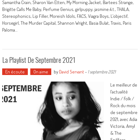
Samantha Crain, Sharon Van Etten, My Morning Jacket, Bartees Strange,
Brigitte Calls Me Baby, Perfume Genius, girlpuppy, jasmine.4.t., THALA,
Stereophonics, Lip Filler, Moreish Idols, FACS, Viagra Boys, L’objectif,
Horsegirl, The Murder Capital, Shannon Wright, Basia Bulat, Travis, Paris
Paloma…
La Playlist De Septembre 2021
En écoute
On aime
by
David Servant
-
1 septembre 2021
Le meilleur de
l’actualité
Indie / Folk /
Rock du mois
de septembre
2021, avec Adia
Victoria, Amyl
& The
Sniffers,