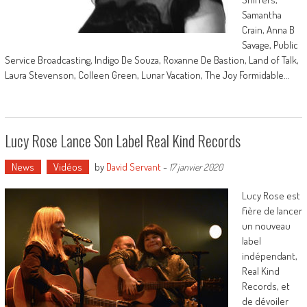
Samantha
Crain, Anna B
Savage, Public
Service Broadcasting, Indigo De Souza, Roxanne De Bastion, Land of Talk,
Laura Stevenson, Colleen Green, Lunar Vacation, The Joy Formidable…
Lucy Rose Lance Son Label Real Kind Records
News
Vidéos
by
David Servant
-
17 janvier 2020
Lucy Rose est
fière de lancer
un nouveau
label
indépendant,
Real Kind
Records, et
de dévoiler