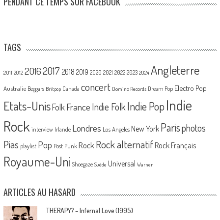
PENDANT CE TEMPS SUR FACEBOOK
TAGS
Angleterre
2017
2016
2018
2019
2020
2021
2022
2023
2011
2012
2024
concert
Electro Pop
Australie
Canada
Beggars
Dream Pop
Britpop
Domino Records
Indie
Etats-Unis
Indie Pop
France
Indie Folk
Folk
Rock
Paris
Londres
photos
New York
Los Angeles
interview
Irlande
Pias
Rock alternatif
Pop
Rock
Rock Français
playlist
Post Punk
Royaume-Uni
Universal
Shoegaze
Suède
Warner
ARTICLES AU HASARD
THERAPY? – Infernal Love (1995)