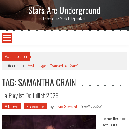
Stars Are Underground
Le webzine Rock Indépendant
Vous êtes ici
Accueil
>
Posts tagged "Samantha Crain"
TAG: SAMANTHA CRAIN
La Playlist De Juillet 2026
À la une
En écoute
by
David Servant
-
3 juillet 2026
Le meilleur de
l’actualité