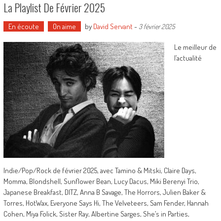
La Playlist De Février 2025
En écoute
On aime
by
David Servant
-
3 février 2025
Le meilleur de
l’actualité
Indie/Pop/Rock de février 2025, avec Tamino & Mitski, Claire Days,
Momma, Blondshell, Sunflower Bean, Lucy Dacus, Miki Berenyi Trio,
Japanese Breakfast, DITZ, Anna B Savage, The Horrors, Julien Baker &
Torres, HotWax, Everyone Says Hi, The Velveteers, Sam Fender, Hannah
Cohen, Miya Folick, Sister Ray, Albertine Sarges, She’s in Parties,