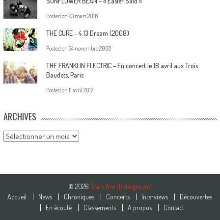
SUNFLOWER BEAN – « Easier Said »
Posted on
23 mars 2016
THE CURE – 4:13 Dream (2008)
Posted on
24 novembre 2008
THE FRANKLIN ELECTRIC – En concert le 18 avril aux Trois
Baudets, Paris
Posted on
11 avril 2017
ARCHIVES
Archives
© 2026
Stars Are Underground
Accueil
News
Chroniques
Concerts
Interviews
Découvertes
En écoute
Classements
A propos
Contact