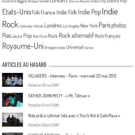
Electro Pop
Australie
Canada
Beggars
Dream Pop
Britpop
Domino Records
Indie
Etats-Unis
Indie Pop
France
Indie Folk
Folk
Rock
Paris
Londres
photos
New York
Los Angeles
interview
Irlande
Pias
Rock alternatif
Pop
Rock
Rock Français
playlist
Post Punk
Royaume-Uni
Universal
Shoegaze
Suède
Warner
ARTICLES AU HASARD
VILLAGERS – Interview – Paris – mercredi 22 mai 2013
Posted on
29 mai 2013
FATHER JOHN MISTY – « Mr. Tillman »
Posted on
27 avril 2018
Ride prêt à rythmer l’été avec « This Is Not A Safe Place »
Posted on
25 avril 2019