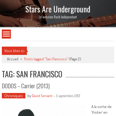
Stars Are Underground
Le webzine Rock Indépendant
Vous êtes ici
Accueil
>
Posts tagged "San Francisco"
(Page 2)
TAG: SAN FRANCISCO
DODOS – Carrier (2013)
Chroniques
by
David Servant
-
5 septembre 2013
A la sortie de
‘Visiter’ en