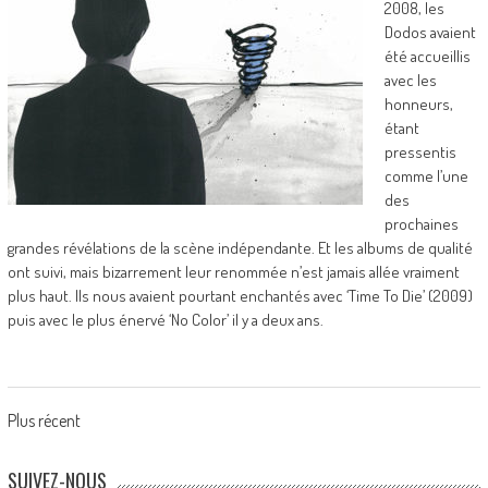
2008, les
Dodos avaient
été accueillis
avec les
honneurs,
étant
pressentis
comme l’une
des
prochaines
grandes révélations de la scène indépendante. Et les albums de qualité
ont suivi, mais bizarrement leur renommée n’est jamais allée vraiment
plus haut. Ils nous avaient pourtant enchantés avec ‘Time To Die’ (2009)
puis avec le plus énervé ‘No Color’ il y a deux ans.
Posts
Plus récent
navigation
SUIVEZ-NOUS