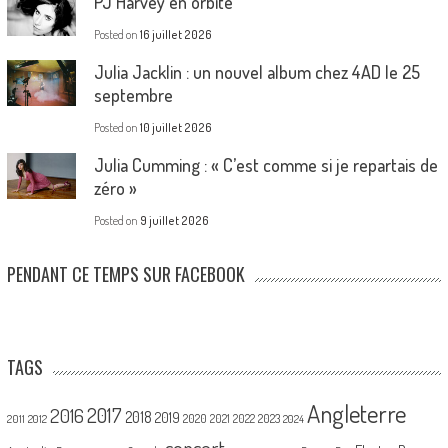
PJ Harvey en orbite
Posted on
16 juillet 2026
Julia Jacklin : un nouvel album chez 4AD le 25
septembre
Posted on
10 juillet 2026
Julia Cumming : « C’est comme si je repartais de
zéro »
Posted on
9 juillet 2026
PENDANT CE TEMPS SUR FACEBOOK
TAGS
Angleterre
2017
2016
2018
2019
2020
2021
2022
2023
2011
2012
2024
concert