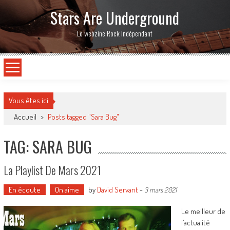
Stars Are Underground
Le webzine Rock Indépendant
Vous êtes ici
Accueil
>
Posts tagged "Sara Bug"
TAG: SARA BUG
La Playlist De Mars 2021
En écoute
On aime
by
David Servant
-
3 mars 2021
Le meilleur de
l’actualité