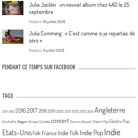
Julia Jacklin : un nouvel album chez 4AD le 25
septembre
Posted on
10 juillet 2026
Julia Cumming : « C’est comme si je repartais de
zéro »
Posted on
9 juillet 2026
PENDANT CE TEMPS SUR FACEBOOK
TAGS
Angleterre
2017
2016
2018
2019
2020
2021
2022
2023
2011
2012
2024
concert
Electro Pop
Australie
Canada
Beggars
Dream Pop
Britpop
Domino Records
Indie
Etats-Unis
Indie Pop
France
Indie Folk
Folk