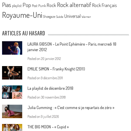
Pias
Rock alternatif
Pop
Rock
Rock Français
playlist
Post Punk
Royaume-Uni
Universal
Shoegaze
Suède
Warner
ARTICLES AU HASARD
LAURA GIBSON – Le Point Ephémère – Paris, mercredi 18
janvier 2012
Posted on
20 janvier 2012
EMILIE SIMON – Franky Knight (2011)
Posted on
9 décembre 2011
La playlist de décembre 2018
Posted on
30 novembre 2018
Julia Cumming : « C’est comme si je repartais de zéro »
Posted on
9 juillet 2026
THE BIG MOON – « Cupid »