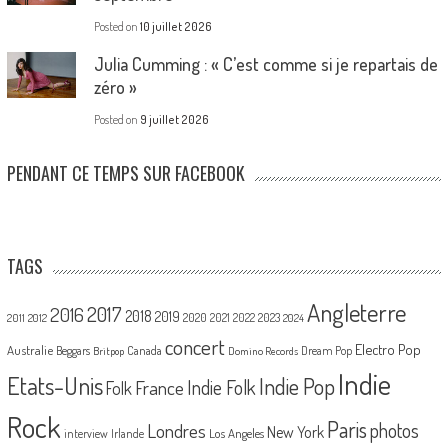
Posted on
10 juillet 2026
Julia Cumming : « C’est comme si je repartais de
zéro »
Posted on
9 juillet 2026
PENDANT CE TEMPS SUR FACEBOOK
TAGS
Angleterre
2017
2016
2018
2019
2020
2021
2022
2023
2011
2012
2024
concert
Electro Pop
Australie
Canada
Beggars
Dream Pop
Britpop
Domino Records
Indie
Etats-Unis
Indie Pop
France
Indie Folk
Folk
Rock
Paris
Londres
photos
New York
Los Angeles
interview
Irlande