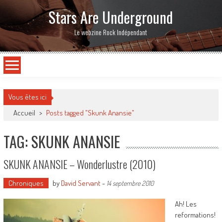
Stars Are Underground
Le webzine Rock Indépendant
Vous êtes ici
Accueil
>
Posts tagged "Skunk Anansie"
TAG: SKUNK ANANSIE
SKUNK ANANSIE – Wonderlustre (2010)
Chroniques
by
David Servant
-
14 septembre 2010
Ah! Les
reformations!