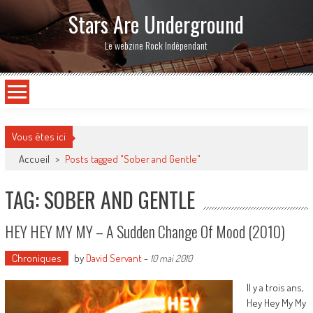
Stars Are Underground
Le webzine Rock Indépendant
Vous êtes ici
Accueil
>
Posts tagged "Sober and Gentle"
TAG: SOBER AND GENTLE
HEY HEY MY MY – A Sudden Change Of Mood (2010)
Chroniques
by
David Servant
-
10 mai 2010
Il y a trois ans,
Hey Hey My My