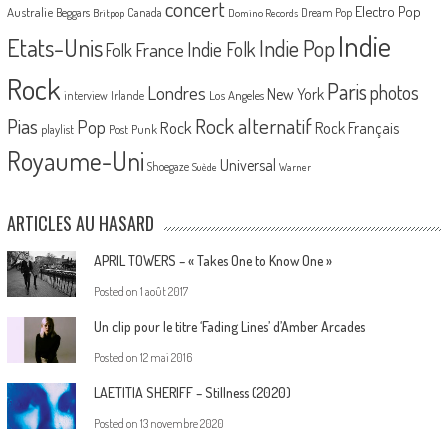
concert
Electro Pop
Australie
Canada
Beggars
Dream Pop
Britpop
Domino Records
Indie
Etats-Unis
Indie Pop
France
Indie Folk
Folk
Rock
Paris
Londres
photos
New York
Los Angeles
interview
Irlande
Pias
Rock alternatif
Pop
Rock
Rock Français
playlist
Post Punk
Royaume-Uni
Universal
Shoegaze
Suède
Warner
ARTICLES AU HASARD
APRIL TOWERS – « Takes One to Know One »
Posted on
1 août 2017
Un clip pour le titre ‘Fading Lines’ d’Amber Arcades
Posted on
12 mai 2016
LAETITIA SHERIFF – Stillness (2020)
Posted on
13 novembre 2020