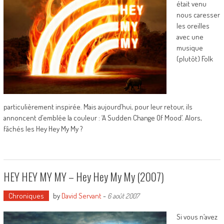
était venu
nous caresser
les oreilles
avec une
musique
(plutôt) Folk
particulièrement inspirée. Mais aujourd’hui, pour leur retour, ils
annoncent d’emblée la couleur : ‘A Sudden Change Of Mood’. Alors,
fâchés les Hey Hey My My ?
HEY HEY MY MY – Hey Hey My My (2007)
Chroniques
by
David Servant
-
6 août 2007
Si vous n’avez