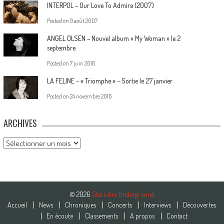
INTERPOL – Our Love To Admire (2007)
Posted on
9 août 2007
ANGEL OLSEN – Nouvel album « My Woman » le 2
septembre
Posted on
7 juin 2016
LA FELINE – « Triomphe » – Sortie le 27 janvier
Posted on
24 novembre 2016
ARCHIVES
Archives
© 2026
Stars Are Underground
Accueil
News
Chroniques
Concerts
Interviews
Découvertes
En écoute
Classements
A propos
Contact