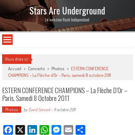
Stars Are Underground
Le webzine Rock Indépendant
Vous êtes ici
Accueil
>
Concerts
>
Photos
>
ESTERN CONFERENCE
CHAMPIONS – La Flèche d’Or – Paris, samedi 8 octobre 2011
ESTERN CONFERENCE CHAMPIONS – La Flèche D’Or –
Paris, Samedi 8 Octobre 2011
Photos
by
David Servant
-
11 octobre 2011
Facebook
X
LinkedIn
WhatsApp
Messenger
Email
Partager