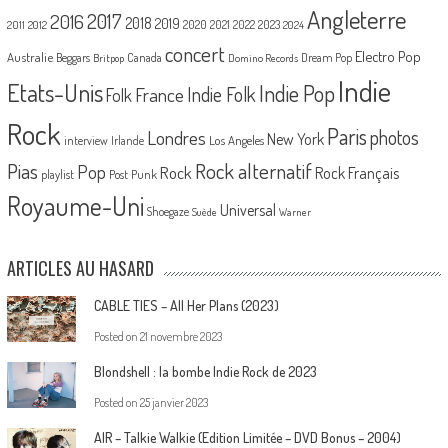
Angleterre
2017
2016
2018
2019
2020
2021
2022
2023
2011
2012
2024
concert
Electro Pop
Australie
Canada
Beggars
Dream Pop
Britpop
Domino Records
Indie
Etats-Unis
Indie Pop
France
Indie Folk
Folk
Rock
Paris
Londres
photos
New York
Los Angeles
interview
Irlande
Pias
Rock alternatif
Pop
Rock
Rock Français
playlist
Post Punk
Royaume-Uni
Universal
Shoegaze
Suède
Warner
ARTICLES AU HASARD
CABLE TIES – All Her Plans (2023)
Posted on
21 novembre 2023
Blondshell : la bombe Indie Rock de 2023
Posted on
25 janvier 2023
AIR – Talkie Walkie (Edition Limitée – DVD Bonus – 2004)