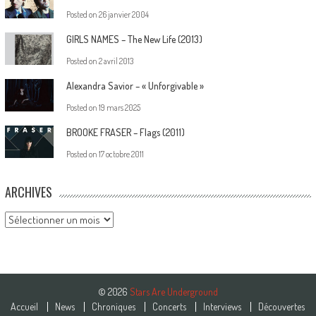
Posted on
26 janvier 2004
GIRLS NAMES – The New Life (2013)
Posted on
2 avril 2013
Alexandra Savior – « Unforgivable »
Posted on
19 mars 2025
BROOKE FRASER – Flags (2011)
Posted on
17 octobre 2011
ARCHIVES
Archives
© 2026
Stars Are Underground
Accueil
News
Chroniques
Concerts
Interviews
Découvertes