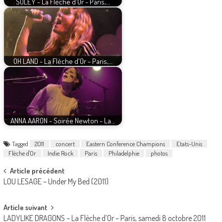
SÓLEY - La Flèche d'Or - Paris,…
OH LAND - La Flèche d'Or - Paris,…
ANNA AARON - Soirée Newton - La…
Tagged
2011
concert
Eastern Conference Champions
Etats-Unis
Flèche d'Or
Indie Rock
Paris
Philadelphie
photos
Post
Article précédent
LOU LESAGE – Under My Bed (2011)
navigation
Article suivant
LADYLIKE DRAGONS – La Flèche d’Or – Paris, samedi 8 octobre 2011