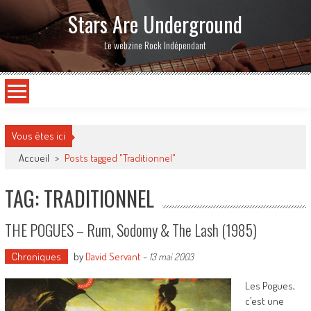
Stars Are Underground
Le webzine Rock Indépendant
Vous êtes ici
Accueil
>
Posts tagged "Traditionnel"
TAG: TRADITIONNEL
THE POGUES – Rum, Sodomy & The Lash (1985)
Chroniques
by
David Servant
-
13 mai 2003
Les Pogues,
c’est une