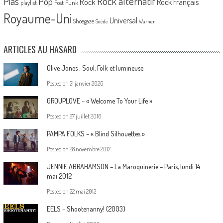
Pias
Rock alternatif
Pop
Rock
Rock Français
playlist
Post Punk
Royaume-Uni
Universal
Shoegaze
Suède
Warner
ARTICLES AU HASARD
Olive Jones : Soul, Folk et lumineuse
Posted on
21 janvier 2026
GROUPLOVE – « Welcome To Your Life »
Posted on
27 juillet 2016
PAMPA FOLKS – « Blind Silhouettes »
Posted on
28 novembre 2017
JENNIE ABRAHAMSON – La Maroquinerie – Paris, lundi 14
mai 2012
Posted on
22 mai 2012
EELS – Shootenanny! (2003)