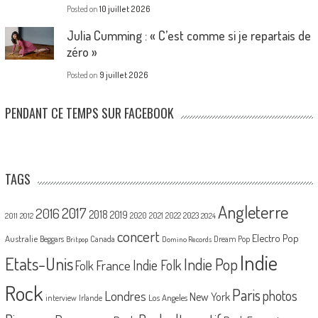
Posted on
10 juillet 2026
Julia Cumming : « C’est comme si je repartais de
zéro »
Posted on
9 juillet 2026
PENDANT CE TEMPS SUR FACEBOOK
TAGS
Angleterre
2017
2016
2018
2019
2020
2021
2022
2023
2011
2012
2024
concert
Electro Pop
Australie
Canada
Beggars
Dream Pop
Britpop
Domino Records
Indie
Etats-Unis
Indie Pop
France
Indie Folk
Folk
Rock
Paris
Londres
photos
New York
Los Angeles
interview
Irlande