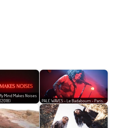
My Mind Makes Noises
(2018)
PALE WAVES - Le Badaboum - Paris,…