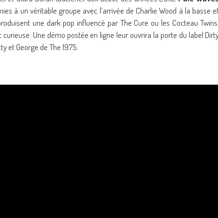
ies à un véritable groupe avec l’arrivée de Charlie Wood à la basse e
s produisent une dark pop influencé par The Cure ou les Cocteau Twins
 curieuse. Une démo postée en ligne leur ouvrira la porte du label Dirt
atty et George de The 1975.