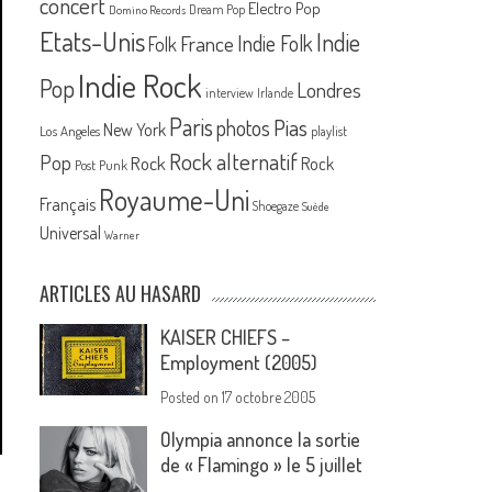
concert
Electro Pop
Dream Pop
Domino Records
Etats-Unis
Indie
France
Indie Folk
Folk
Indie Rock
Pop
Londres
interview
Irlande
Paris
Pias
photos
New York
Los Angeles
playlist
Rock alternatif
Pop
Rock
Rock
Post Punk
Royaume-Uni
Français
Shoegaze
Suède
Universal
Warner
ARTICLES AU HASARD
KAISER CHIEFS –
Employment (2005)
Posted on
17 octobre 2005
Olympia annonce la sortie
de « Flamingo » le 5 juillet