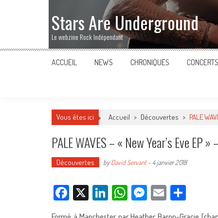
Stars Are Underground
Le webzine Rock Indépendant
ACCUEIL
NEWS
CHRONIQUES
CONCERT
Vous êtes ici
Accueil
>
Découvertes
>
PALE WAVES
PALE WAVES – « New Year’s Eve EP » –
Découvertes
by
David Servant
-
4 janvier 2018
Facebook
X
LinkedIn
WhatsApp
Messenger
Email
Parta
Formé à Manchester par Heather Baron-Gracie (chant