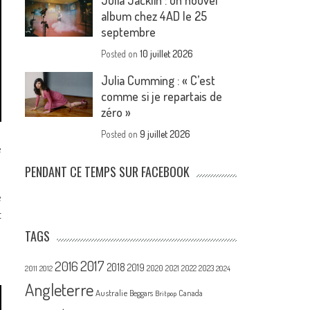
Julia Jacklin : un nouvel
album chez 4AD le 25
septembre
Posted on
10 juillet 2026
Julia Cumming : « C’est
comme si je repartais de
zéro »
Posted on
9 juillet 2026
e
PENDANT CE TEMPS SUR FACEBOOK
e
t
TAGS
2017
2016
2018
2019
2020
2021
2022
2023
2011
2012
2024
Angleterre
Australie
Canada
Beggars
Britpop