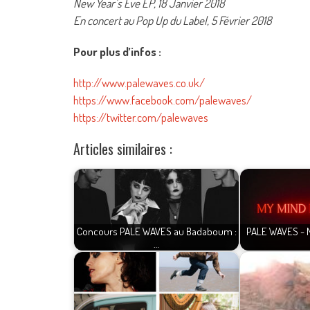
New Year’s Eve EP, 18 Janvier 2018
En concert au Pop Up du Label, 5 Février 2018
Pour plus d’infos :
http://www.palewaves.co.uk/
https://www.facebook.com/palewaves/
https://twitter.com/palewaves
Articles similaires :
Concours PALE WAVES au Badaboum :
PALE WAVES - 
…