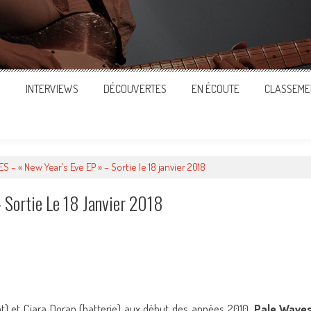
S
INTERVIEWS
DÉCOUVERTES
EN ÉCOUTE
CLASSEME
 – « New Year’s Eve EP » – Sortie le 18 janvier 2018
 Sortie Le 18 Janvier 2018
ger
) et Ciara Doran (batterie) aux début des années 2010,
Pale Wave