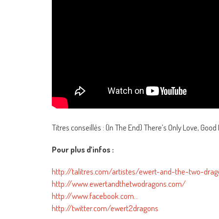
Titres conseillés : (In The End) There’s Only Love, Goo
Pour plus d’infos :
http://talitres.com/artistes/ewert-and-the-two-dra
http://www.ewertandthetwodragons.com/
http://www.facebook.com…
http://twitter.com/ewert2dragons