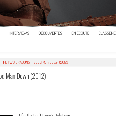
S
INTERVIEWS
DÉCOUVERTES
EN ÉCOUTE
CLASSEME
 THE TWO DRAGONS – Good Man Down (2012)
d Man Down (2012)
ger
1. (In The End) There’s Only Love