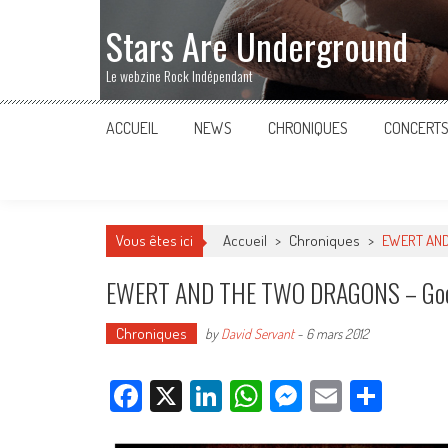
Stars Are Underground
Le webzine Rock Indépendant
ACCUEIL
NEWS
CHRONIQUES
CONCERT
Vous êtes ici
Accueil
>
Chroniques
>
EWERT AND
EWERT AND THE TWO DRAGONS – Goo
Chroniques
by
David Servant
-
6 mars 2012
Facebook
X
LinkedIn
WhatsApp
Messenger
Email
Parta