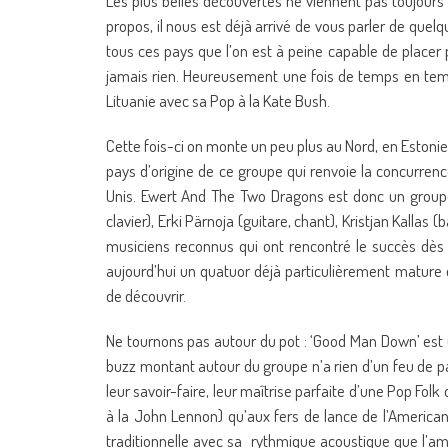
Les plus belles découvertes ne viennent pas toujours 
propos, il nous est déjà arrivé de vous parler de quelq
tous ces pays que l’on est à peine capable de placer
jamais rien. Heureusement une fois de temps en temps, 
Lituanie avec sa Pop à la Kate Bush.
Cette fois-ci on monte un peu plus au Nord, en Estonie. 
pays d’origine de ce groupe qui renvoie la concurrenc
Unis. Ewert And The Two Dragons est donc un groupe 
clavier), Erki Pärnoja (guitare, chant), Kristjan Kallas 
musiciens reconnus qui ont rencontré le succès dès l
aujourd’hui un quatuor déjà particulièrement mature q
de découvrir.
Ne tournons pas autour du pot : ‘Good Man Down’ est u
buzz montant autour du groupe n’a rien d’un feu de pai
leur savoir-faire, leur maîtrise parfaite d’une Pop Fol
à la John Lennon) qu’aux fers de lance de l’America
traditionnelle avec sa rythmique acoustique que l’a