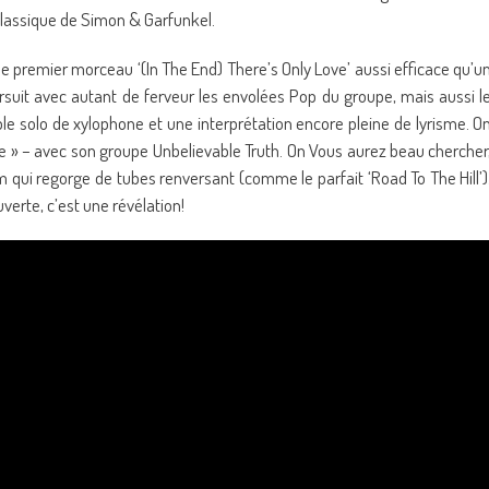
 classique de Simon & Garfunkel.
 le premier morceau ‘(In The End) There’s Only Love’ aussi efficace qu’u
rsuit avec autant de ferveur les envolées Pop du groupe, mais aussi l
ble solo de xylophone et une interprétation encore pleine de lyrisme. O
e de » – avec son groupe Unbelievable Truth. On Vous aurez beau chercher
 qui regorge de tubes renversant (comme le parfait ‘Road To The Hill’)
erte, c’est une révélation!