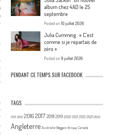
Julia Jacklin : un nouvel
e
album chez 4AD le 25
i
septembre
a
e
Posted on
10 juillet 2026
Julia Cumming : « C’est
comme si je repartais de
e
zéro »
-
,
Posted on
9 juillet 2026
s
t
PENDANT CE TEMPS SUR FACEBOOK
e
TAGS
e
r
2017
2016
2018
2019
2020
’
2021
2022
2023
2011
2012
2024
Angleterre
e
Australie
Canada
Beggars
Britpop
e