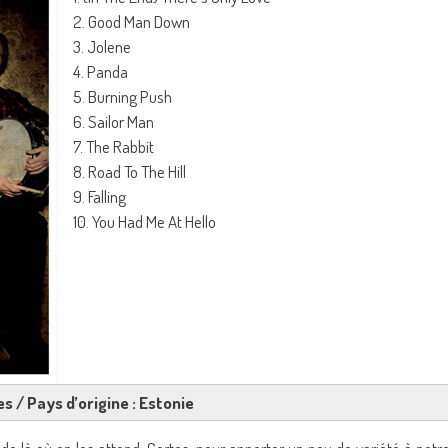
2. Good Man Down
3. Jolene
4. Panda
5. Burning Push
6. Sailor Man
7. The Rabbit
8. Road To The Hill
9. Falling
10. You Had Me At Hello
es / Pays d’origine : Estonie