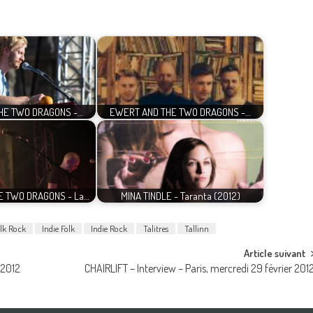
HE TWO DRAGONS -…
EWERT AND THE TWO DRAGONS -…
E TWO DRAGONS - La…
MINA TINDLE - Taranta (2012)
lk Rock
Indie Folk
Indie Rock
Talitres
Tallinn
Article suivant
 2012
CHAIRLIFT – Interview – Paris, mercredi 29 février 201