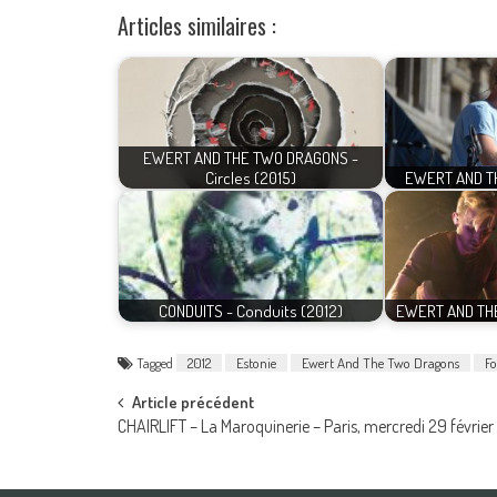
Articles similaires :
EWERT AND THE TWO DRAGONS -
Circles (2015)
EWERT AND T
CONDUITS - Conduits (2012)
EWERT AND TH
Tagged
2012
Estonie
Ewert And The Two Dragons
Fo
Post
Article précédent
CHAIRLIFT – La Maroquinerie – Paris, mercredi 29 février
navigation