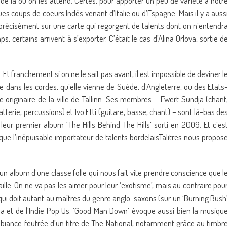
de là où on les attend. Certes, pour apporter un peu de variété à notr
ues coups de coeurs Indés venant d’Italie ou d’Espagne. Mais il y a auss
 précisément sur une carte qui regorgent de talents dont on n’entendr
certains arrivent à s’exporter. C’était le cas d’Alina Orlova, sortie d
Et franchement si on ne le sait pas avant, il est impossible de deviner l
e dans les cordes, qu’elle vienne de Suède, d’Angleterre, ou des Etats
originaire de la ville de Tallinn. Ses membres – Ewert Sundja (chant
(batterie, percussions) et Ivo Etti (guitare, basse, chant) – sont là-bas de
eur premier album ‘The Hills Behind The Hills’ sorti en 2009. Et c’es
ue l’inépuisable importateur de talents bordelaisTalitres nous propos
n album d’une classe folle qui nous fait vite prendre conscience que l
lle. On ne va pas les aimer pour leur ‘exotisme’, mais au contraire pou
k qui doit autant au maîtres du genre anglo-saxons (sur un ‘Burning Bush
na et de l’Indie Pop Us. ‘Good Man Down’ évoque aussi bien la musiqu
mbiance feutrée d’un titre de The National, notamment grâce au timbr