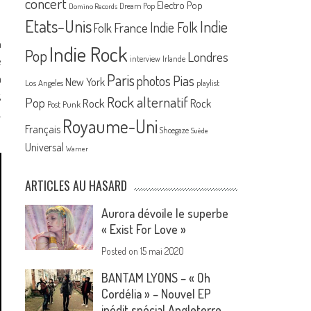
concert
Electro Pop
Dream Pop
Domino Records
Etats-Unis
Indie
France
Indie Folk
Folk
n
Indie Rock
Pop
Londres
e
interview
Irlande
Paris
n
Pias
photos
New York
Los Angeles
playlist
,
Rock alternatif
Pop
Rock
Rock
Post Punk
.
Royaume-Uni
Français
Shoegaze
Suède
Universal
Warner
ARTICLES AU HASARD
Aurora dévoile le superbe
« Exist For Love »
Posted on
15 mai 2020
BANTAM LYONS – « Oh
Cordélia » – Nouvel EP
inédit spécial Angleterre