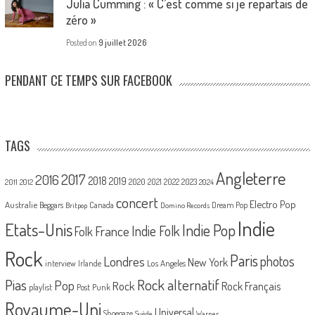
Julia Cumming : « C’est comme si je repartais de
zéro »
Posted on
9 juillet 2026
PENDANT CE TEMPS SUR FACEBOOK
TAGS
Angleterre
2017
2016
2018
2019
2020
2021
2022
2023
2011
2012
2024
concert
Electro Pop
Australie
Canada
Beggars
Dream Pop
Britpop
Domino Records
Indie
Etats-Unis
Indie Pop
France
Indie Folk
Folk
Rock
Paris
Londres
photos
New York
Los Angeles
interview
Irlande
Pias
Rock alternatif
Pop
Rock
Rock Français
playlist
Post Punk
Royaume-Uni
Universal
Shoegaze
Suède
Warner