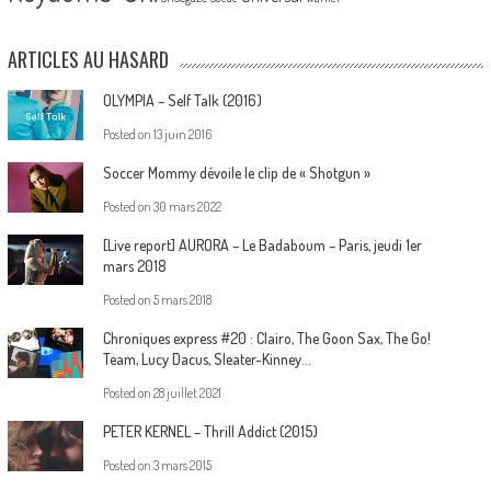
ARTICLES AU HASARD
OLYMPIA – Self Talk (2016)
Posted on
13 juin 2016
Soccer Mommy dévoile le clip de « Shotgun »
Posted on
30 mars 2022
[Live report] AURORA – Le Badaboum – Paris, jeudi 1er
mars 2018
Posted on
5 mars 2018
Chroniques express #20 : Clairo, The Goon Sax, The Go!
Team, Lucy Dacus, Sleater-Kinney…
Posted on
28 juillet 2021
PETER KERNEL – Thrill Addict (2015)
Posted on
3 mars 2015