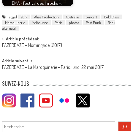
EMA - Festival des Inrocks -…
Tagged
2017
Alias Production
Australie
concert
Gold Class
Maroquinerie
Melbourne
Paris
photos
Post Punk
Rock
alternatif
Post
Article précédent
FAZERDAZE – Morningside (2017)
navigation
Article suivant
FAZERDAZE – La Maroquinerie – Paris, lundi 22 mai 2017
SUIVEZ-NOUS
Rechercher