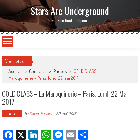
Stars Are Underground
Le webzine Rock Indépendant
Vous êtes ici
Accueil
>
Concerts
>
Photos
>
GOLD CLASS – La
Maroquinerie – Paris, lundi 22 mai 2017
GOLD CLASS – La Maroquinerie – Paris, Lundi 22 Mai
2017
Photos
by
David Servant
-
29 mai 2017
Facebook
X
LinkedIn
WhatsApp
Messenger
Email
Partager