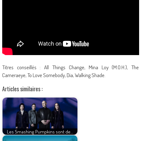
Titres conseillés : All Things Change, Mina Loy (M.O.H.), The
Cameraeye, To Love Somebody, Dia, Walking Shade.
Articles similaires :
Les Smashing Pumpkins sont de…