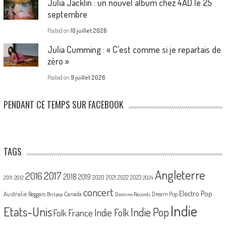
Julia Jacklin : un nouvel album chez 4AD le 25
septembre
Posted on
10 juillet 2026
Julia Cumming : « C’est comme si je repartais de
zéro »
Posted on
9 juillet 2026
PENDANT CE TEMPS SUR FACEBOOK
TAGS
Angleterre
2017
2016
2018
2019
2020
2021
2022
2023
2011
2012
2024
concert
Electro Pop
Australie
Canada
Beggars
Dream Pop
Britpop
Domino Records
Indie
Etats-Unis
Indie Pop
France
Indie Folk
Folk