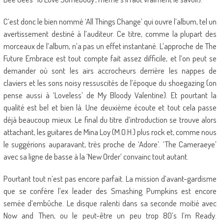
C’est donc le bien nommé ‘All Things Change’ qui ouvre l’album, tel un
avertissement destiné à l’auditeur. Ce titre, comme la plupart des
morceaux de l’album, n’a pas un effet instantané. L’approche de The
Future Embrace est tout compte fait assez difficile, et l’on peut se
demander où sont les airs accrocheurs derrière les nappes de
claviers et les sons noisy ressuscités de l’époque du shoegazing (on
pense aussi à ‘Loveless’ de My Bloody Valentine). Et pourtant la
qualité est bel et bien là. Une deuxième écoute et tout cela passe
déjà beaucoup mieux. Le final du titre d’introduction se trouve alors
attachant, les guitares de Mina Loy (M.O.H.) plus rock et, comme nous
le suggérions auparavant, très proche de ‘Adore’. ‘The Cameraeye’
avec sa ligne de basse à la ‘New Order’ convainc tout autant.
Pourtant tout n’est pas encore parfait. La mission d’avant-gardisme
que se confère l’ex leader des Smashing Pumpkins est encore
semée d’embûche. Le disque ralenti dans sa seconde moitié avec
Now and Then, ou le peut-être un peu trop 80’s I’m Ready.