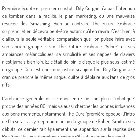
Première écoute et premier constat : Billy Corgan n’a pas l’intention
de tomber dans la facilité, le plan marketing, ou une mauvaise
resucée des Smashing. Bien au contraire The Future Embrace
surprend, et en décevra peut-être autant qu’il en ravira. C’est bien là
d’ailleurs la seule véritable comparaison que l’on puisse faire avec
son ancien groupe : sur The Future Embrace ‘Adore’ et ses
ambiances mélancoliques, sa simplicité et ses nappes de claviers
n’est jamais bien loin. Et c’était de loin le disque le plus sous-estimé
du groupe. Ce n’est donc que justice si aujourd’hui Billy Corgan a le
cran de prendre le même risque, quitte à déplaire aux fans de gros
riffs.
L’ambiance générale oscille donc entre un son plutôt ‘robotique’
proche des années 80, mais va aussi chercher les bonnes influences
aux bons moments, notamment The Cure ‘première époque’ (l’intro
de Dia serait à s’y méprendre un air du groupe de Robert Smith à ses
débuts, ce dernier fait également une apparition sur la reprise des
Bee Gees ‘To Love Somebody’, même s’il faut vraiment le savoir).