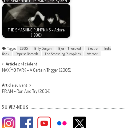
THE SMASHING PUMPKINS - Shiny and…
THE SMASHING PUMPKINS - Adore
(1998)
Tagged
2005
Billy Corgan
Bjorn Thorsrud
Electro
Indie
Rock
Reprise Records
The Smashing Pumpkins
Warner
Post
Article précédent
MAXÏMO PARK – A Certain Trigger (2005)
navigation
Article suivant
PRIAM – Run And Try (2004)
SUIVEZ-NOUS