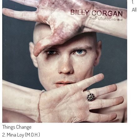
1.
All
Things Change
2. Mina Loy (M.O.H.)