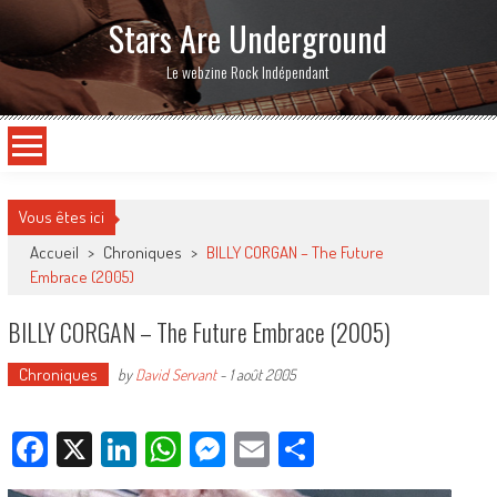
Stars Are Underground
Le webzine Rock Indépendant
Vous êtes ici
Accueil
>
Chroniques
>
BILLY CORGAN – The Future
Embrace (2005)
BILLY CORGAN – The Future Embrace (2005)
Chroniques
by
David Servant
-
1 août 2005
Facebook
X
LinkedIn
WhatsApp
Messenger
Email
Partager