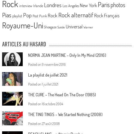
Rock
Paris
Londres
photos
New York
Los Angeles
interview
Irlande
Pias
Rock alternatif
Pop
Rock
Rock Français
playlist
Post Punk
Royaume-Uni
Universal
Shoegaze
Suède
Warner
ARTICLES AU HASARD
NORMA JEAN MARTINE – Only In My Mind (2016)
Posted on
9 novembre 2016
La playlist de juillet 2021
Posted on
1 juillet 2021
THE CURE – The Head On The Door (1985)
Posted on
16 octobre 2004
THE TING TINGS – We Started Nothing (2008)
Posted on
27 août 2008