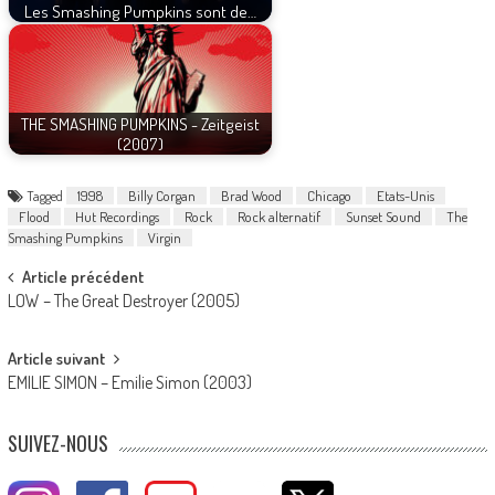
Les Smashing Pumpkins sont de…
THE SMASHING PUMPKINS - Zeitgeist
(2007)
Tagged
1998
Billy Corgan
Brad Wood
Chicago
Etats-Unis
Flood
Hut Recordings
Rock
Rock alternatif
Sunset Sound
The
Smashing Pumpkins
Virgin
Post
Article précédent
LOW – The Great Destroyer (2005)
navigation
Article suivant
EMILIE SIMON – Emilie Simon (2003)
SUIVEZ-NOUS