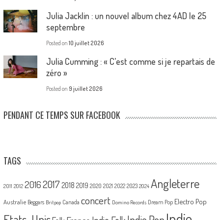
Julia Jacklin : un nouvel album chez 4AD le 25
septembre
Posted on
10 juillet 2026
Julia Cumming : « C’est comme si je repartais de
zéro »
Posted on
9 juillet 2026
PENDANT CE TEMPS SUR FACEBOOK
TAGS
Angleterre
2017
2016
2018
2019
2020
2021
2022
2023
2011
2012
2024
concert
Electro Pop
Australie
Canada
Beggars
Dream Pop
Britpop
Domino Records
Indie
Etats-Unis
Indie Pop