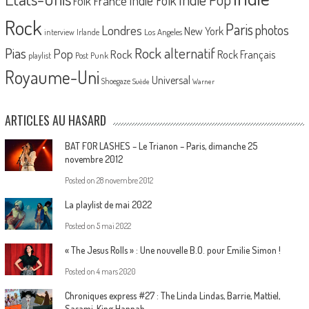
France
Indie Folk
Folk
Rock
Paris
Londres
photos
New York
Los Angeles
interview
Irlande
Pias
Rock alternatif
Pop
Rock
Rock Français
playlist
Post Punk
Royaume-Uni
Universal
Shoegaze
Suède
Warner
ARTICLES AU HASARD
BAT FOR LASHES – Le Trianon – Paris, dimanche 25
novembre 2012
Posted on
28 novembre 2012
La playlist de mai 2022
Posted on
5 mai 2022
« The Jesus Rolls » : Une nouvelle B.O. pour Emilie Simon !
Posted on
4 mars 2020
Chroniques express #27 : The Linda Lindas, Barrie, Mattiel,
Sasami, King Hannah…