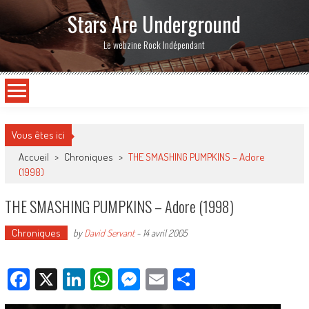
Stars Are Underground
Le webzine Rock Indépendant
Vous êtes ici
Accueil
>
Chroniques
>
THE SMASHING PUMPKINS – Adore
(1998)
THE SMASHING PUMPKINS – Adore (1998)
Chroniques
by
David Servant
-
14 avril 2005
Facebook
X
LinkedIn
WhatsApp
Messenger
Email
Partager