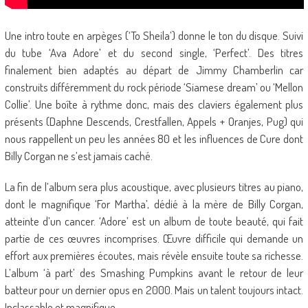
Une intro toute en arpèges (‘To Sheila’) donne le ton du disque. Suivi
du tube ‘Ava Adore’ et du second single, ‘Perfect’. Des titres
finalement bien adaptés au départ de Jimmy Chamberlin car
construits différemment du rock période ‘Siamese dream’ ou ‘Mellon
Collie’. Une boîte à rythme donc, mais des claviers également plus
présents (Daphne Descends, Crestfallen, Appels + Oranjes, Pug) qui
nous rappellent un peu les années 80 et les influences de Cure dont
Billy Corgan ne s’est jamais caché.
La fin de l’album sera plus acoustique, avec plusieurs titres au piano,
dont le magnifique ‘For Martha’, dédié à la mère de Billy Corgan,
atteinte d’un cancer. ‘Adore’ est un album de toute beauté, qui fait
partie de ces œuvres incomprises. Œuvre difficile qui demande un
effort aux premières écoutes, mais révèle ensuite toute sa richesse.
L’album ‘à part’ des Smashing Pumpkins avant le retour de leur
batteur pour un dernier opus en 2000. Mais un talent toujours intact.
Inclassable et magnifique.