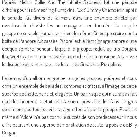
L’après ‘Mellon Collie And The Infinite Sadness’ fut une période
difficile pour les Smashing Pumpkins. ‘Exit’ Jimmy Chamberlin après
le sordide fait divers de la mort dans une chambre d’hôtel par
overdose du claviste les accompagnant en tournée. Du coup le
groupe ne sera plus jamais vraiment le même. On eut pu croire que la
boîte de Pandore fut cassée. ‘Adore’ est le témoignage sonore d’une
époque sombre, pendant laquelle le groupe, réduit au trio Corgan,
Iha, Wretzky, tente une nouvelle approche de sa musique. A l’arrivée
le disque le plus intimiste – de loin – des Smashing Pumpkins.
Le temps d’un album le groupe range les grosses guitares et nous
offre un ensemble de ballades, sombres et tristes, à l’image de cette
superbe pochette, noire et élégante. Un pari risqué qui n’aura pas fait
que des heureux. C’était relativement prévisible, les fans de gros
sons n’ont pas tous suivi le virage effectué par le groupe. Pourtant
même si ‘Adore’ n’a pas connu le succès de son prédécesseur, il nous
offre pourtant une superbe démonstration de toute la poésie de Billy
Corgan.