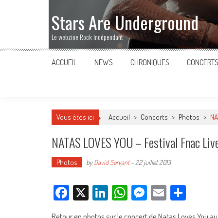
Stars Are Underground
Le webzine Rock Indépendant
ACCUEIL
NEWS
CHRONIQUES
CONCERT
Vous êtes ici
Accueil
>
Concerts
>
Photos
>
NA
NATAS LOVES YOU – Festival Fnac Live, 
Photos
by
David Servant
-
22 juillet 2013
Facebook
X
LinkedIn
WhatsApp
Messenger
Email
Parta
Retour en photos sur le concert de Natas Loves You au Fest