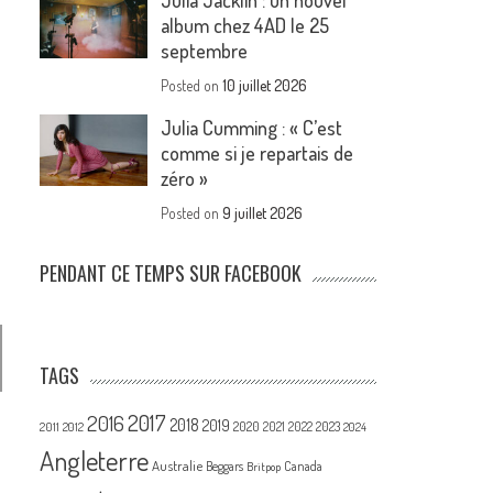
Julia Jacklin : un nouvel
album chez 4AD le 25
septembre
Posted on
10 juillet 2026
Julia Cumming : « C’est
comme si je repartais de
zéro »
Posted on
9 juillet 2026
PENDANT CE TEMPS SUR FACEBOOK
TAGS
2017
2016
2018
2019
2020
2021
2022
2023
2011
2012
2024
Angleterre
Australie
Canada
Beggars
Britpop