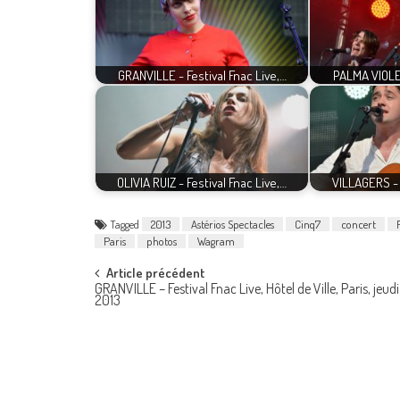
GRANVILLE - Festival Fnac Live,…
PALMA VIOLET
OLIVIA RUIZ - Festival Fnac Live,…
VILLAGERS - 
Tagged
2013
Astérios Spectacles
Cinq7
concert
Paris
photos
Wagram
Post
Article précédent
GRANVILLE – Festival Fnac Live, Hôtel de Ville, Paris, jeudi 
2013
navigation