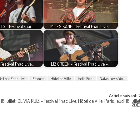
S - Festival Fnac…
MILES KANE - Festival Fnac Live,…
Festival Fnac Live,…
LIZ GREEN - Festival Fnac Live -…
Festival Fnac Live
France
Hôtel de Ville
Indie Pop
Natas Loves You
Article suivant
18 juillet
OLIVIA RUIZ – Festival Fnac Live, Hôtel de Ville, Paris, jeudi 18 juille
201