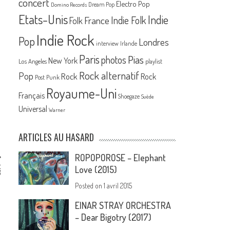
concert
Electro Pop
Dream Pop
Domino Records
Etats-Unis
Indie
France
Indie Folk
Folk
Indie Rock
Pop
Londres
interview
Irlande
Paris
Pias
photos
New York
Los Angeles
playlist
Rock alternatif
Pop
Rock
Rock
Post Punk
Royaume-Uni
Français
Shoegaze
Suède
Universal
Warner
ARTICLES AU HASARD
ROPOPOROSE – Elephant
t
Love (2015)
3
Posted on
1 avril 2015
EINAR STRAY ORCHESTRA
– Dear Bigotry (2017)