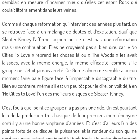
semblait en mesure d’incarner mieux qu’elles cet esprit Rock qui
coulait littéralement dans leurs veines.
Comme à chaque reformation qui intervient des années plus tard, on
se retrouve face à un mélange de doutes et d’excitation. Sauf que
Sleater-Kinney l’affirme, aujourd’hui ce n’est pas une reformation
mais une continuation. Elles ne croyaient pas si bien dire, car » No
Cities To Love » reprend les choses là où « The Woods » les avait
laissées, avec la même énergie, la même efficacité, comme si le
groupe ne s’était jamais arrêté. Ce 8ème album ne semble à aucun
moment faire pale figure face à l’impeccable discographie du trio.
Bien au contraire, même s’il est un peu tôt pour le dire, on voit déjà en
‘No Cities to Love’ l’un des meilleurs disques de Sleater-Kinney.
C’est fou à quel point ce groupe n’a pas pris une ride. On est pourtant
loin de la production très basique de leur premier album éponyme
sorti il y a une bonne vingtaine d’années. Et c’est d’ailleurs l’un des
points forts de ce disque, la puissance et la rondeur du son qui ne
perd pas pour autant son identité Punk Rock. On entre directement