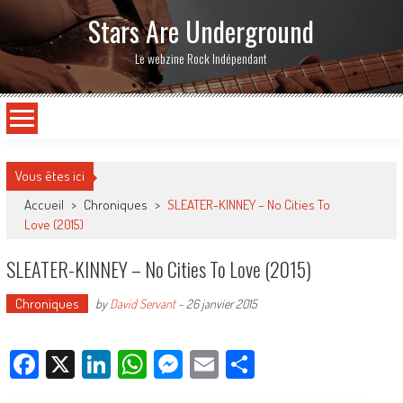
Stars Are Underground
Le webzine Rock Indépendant
Vous êtes ici
Accueil
>
Chroniques
>
SLEATER-KINNEY – No Cities To
Love (2015)
SLEATER-KINNEY – No Cities To Love (2015)
Chroniques
by
David Servant
-
26 janvier 2015
Facebook
X
LinkedIn
WhatsApp
Messenger
Email
Partager