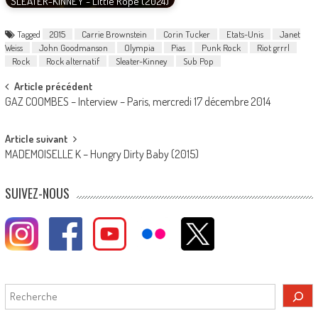
SLEATER-KINNEY - Little Rope (2024)
Tagged
2015
Carrie Brownstein
Corin Tucker
Etats-Unis
Janet
Weiss
John Goodmanson
Olympia
Pias
Punk Rock
Riot grrrl
Rock
Rock alternatif
Sleater-Kinney
Sub Pop
Post
Article précédent
GAZ COOMBES – Interview – Paris, mercredi 17 décembre 2014
navigation
Article suivant
MADEMOISELLE K – Hungry Dirty Baby (2015)
SUIVEZ-NOUS
Rechercher