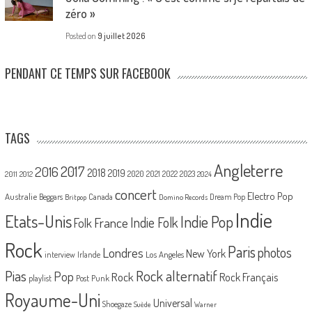
zéro »
Posted on
9 juillet 2026
PENDANT CE TEMPS SUR FACEBOOK
TAGS
Angleterre
2017
2016
2018
2019
2020
2021
2022
2023
2011
2012
2024
concert
Electro Pop
Australie
Canada
Beggars
Dream Pop
Britpop
Domino Records
Indie
Etats-Unis
Indie Pop
France
Indie Folk
Folk
Rock
Paris
Londres
photos
New York
Los Angeles
interview
Irlande
Pias
Rock alternatif
Pop
Rock
Rock Français
playlist
Post Punk
Royaume-Uni
Universal
Shoegaze
Suède
Warner