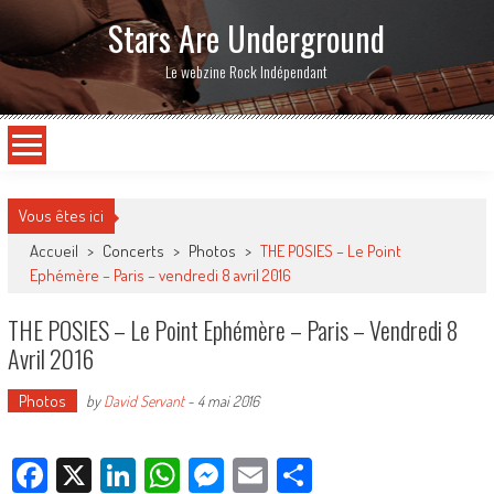
Stars Are Underground
Le webzine Rock Indépendant
Vous êtes ici
Accueil
>
Concerts
>
Photos
>
THE POSIES – Le Point
Ephémère – Paris – vendredi 8 avril 2016
THE POSIES – Le Point Ephémère – Paris – Vendredi 8
Avril 2016
Photos
by
David Servant
-
4 mai 2016
Facebook
X
LinkedIn
WhatsApp
Messenger
Email
Partager