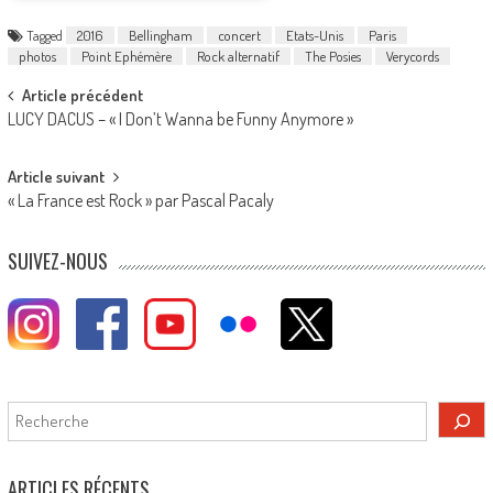
Tagged
2016
Bellingham
concert
Etats-Unis
Paris
photos
Point Ephémère
Rock alternatif
The Posies
Verycords
Post
Article précédent
LUCY DACUS – « I Don’t Wanna be Funny Anymore »
navigation
Article suivant
« La France est Rock » par Pascal Pacaly
SUIVEZ-NOUS
Rechercher
ARTICLES RÉCENTS