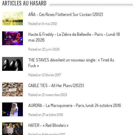
ARTICLES AU HASARD
AÑA – Ces Roses Flotteront Sur L’océan (2012)
Posted on
9 mai 2012
Haute & Freddy – Le Zèbre de Belleville – Paris – Lundi 18
mai 2026
Posted on
22 juin 2026
THE STAVES dévoilent un nouveau single : « Tired As
Fuck »
Posted on
12 février 2017
CABLE TIES – All Her Plans (2023)
Posted on
21 novembre 2023
AURORA – La Maroquinerie – Paris, lundi 24 octobre 2016
Posted on
27 octobre 2016
HATER – « Red Blinders »
Posted on
8 décembre 2017