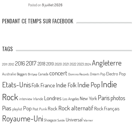
Posted on
9 juillet 2026
PENDANT CE TEMPS SUR FACEBOOK
TAGS
Angleterre
2017
2016
2018
2019
2020
2021
2022
2023
2011
2012
2024
concert
Electro Pop
Australie
Canada
Beggars
Dream Pop
Britpop
Domino Records
Indie
Etats-Unis
Indie Pop
France
Indie Folk
Folk
Rock
Paris
Londres
photos
New York
Los Angeles
interview
Irlande
Pias
Rock alternatif
Pop
Rock
Rock Français
playlist
Post Punk
Royaume-Uni
Universal
Shoegaze
Suède
Warner