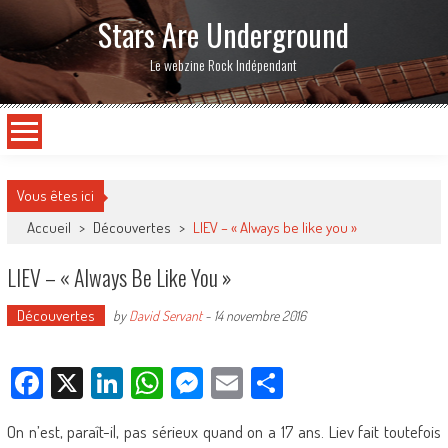
Stars Are Underground
Le webzine Rock Indépendant
Vous êtes ici
Accueil
>
Découvertes
>
LIEV – « Always be like you »
LIEV – « Always Be Like You »
Découvertes
by
David Servant
-
14 novembre 2016
Facebook
X
LinkedIn
WhatsApp
Messenger
Email
Partager
On n’est, paraît-il, pas sérieux quand on a 17 ans. Liev fait toutefois