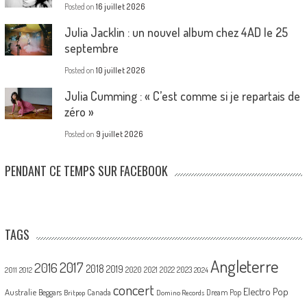
Posted on
16 juillet 2026
Julia Jacklin : un nouvel album chez 4AD le 25
septembre
Posted on
10 juillet 2026
Julia Cumming : « C’est comme si je repartais de
zéro »
Posted on
9 juillet 2026
PENDANT CE TEMPS SUR FACEBOOK
TAGS
Angleterre
2017
2016
2018
2019
2020
2021
2022
2023
2011
2012
2024
concert
Electro Pop
Australie
Canada
Beggars
Dream Pop
Britpop
Domino Records