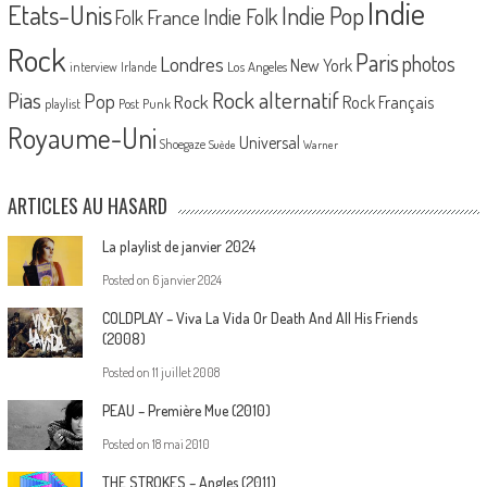
Indie
Etats-Unis
Indie Pop
France
Indie Folk
Folk
Rock
Paris
Londres
photos
New York
Los Angeles
interview
Irlande
Pias
Rock alternatif
Pop
Rock
Rock Français
playlist
Post Punk
Royaume-Uni
Universal
Shoegaze
Suède
Warner
ARTICLES AU HASARD
La playlist de janvier 2024
Posted on
6 janvier 2024
COLDPLAY – Viva La Vida Or Death And All His Friends
(2008)
Posted on
11 juillet 2008
PEAU – Première Mue (2010)
Posted on
18 mai 2010
THE STROKES – Angles (2011)