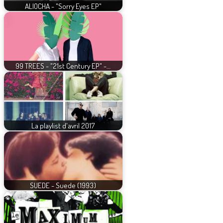
ALIOCHA - "Sorry Eyes EP"
99 TREES - "21st Century EP" -…
La playlist d'avril 2017
SUEDE - Suede (1993)