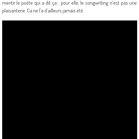
mentir le poète qui a dit ça : pour elle, le songwriting n’est pas une
plaisanterie. Ca ne l’a d’ailleurs jamais été.