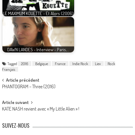
LE MAXIMUM KOUETTE - Et Alors (2006)
DAWN LANDES - Interview - Paris,…
Tagged
2016
Belgique
France
Indie Rock
Liev
Rock
Français
Post
Article précédent
PHANTOGRAM – Three (2016)
navigation
Article suivant
KATE NASH revient avec « My Little Alien » !
SUIVEZ-NOUS