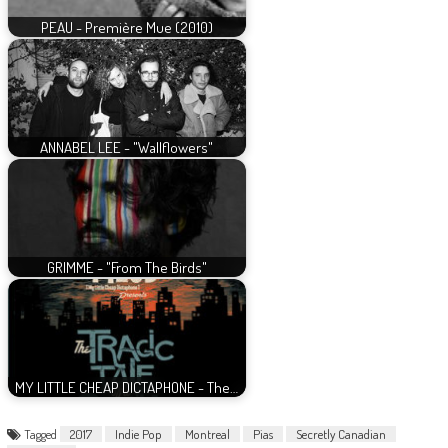
PEAU - Première Mue (2010)
ANNABEL LEE - "Wallflowers"
GRIMME - "From The Birds"
MY LITTLE CHEAP DICTAPHONE - The…
Tagged
2017
Indie Pop
Montreal
Pias
Secretly Canadian