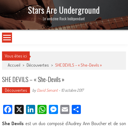
Stars Are Underground
Le webzine Rock Indépendant
Vous êtes ici
Accueil
>
Découvertes
>
SHE DEVILS – « She-Devils »
SHE DEVILS – « She-Devils »
Découvertes
by
David Servant
-
10 octobre 2017
Facebook
X
LinkedIn
WhatsApp
Messenger
Email
Partager
She Devils
est un duo composé d’Audrey Ann Boucher et de son