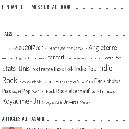
PENDANT CE TEMPS SUR FACEBOOK
TAGS
Angleterre
2017
2016
2018
2019
2020
2021
2022
2023
2011
2012
2024
concert
Electro Pop
Australie
Canada
Beggars
Dream Pop
Britpop
Domino Records
Indie
Etats-Unis
Indie Pop
France
Indie Folk
Folk
Rock
Paris
Londres
photos
New York
Los Angeles
interview
Irlande
Pias
Rock alternatif
Pop
Rock
Rock Français
playlist
Post Punk
Royaume-Uni
Universal
Shoegaze
Suède
Warner
ARTICLES AU HASARD