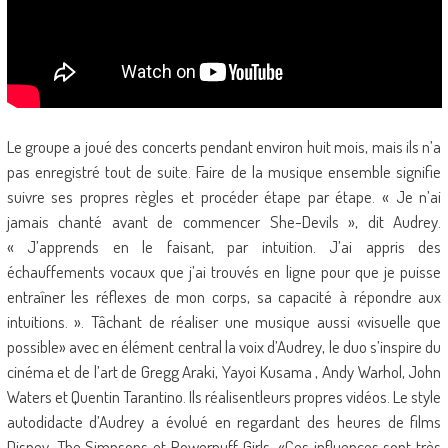
Le groupe a joué des concerts pendant environ huit mois, mais ils n’a
pas enregistré tout de suite. Faire de la musique ensemble signifie
suivre ses propres règles et procéder étape par étape. « Je n’ai
jamais chanté avant de commencer She-Devils », dit Audrey.
« J’apprends en le faisant, par intuition. J’ai appris des
échauffements vocaux que j’ai trouvés en ligne pour que je puisse
entraîner les réflexes de mon corps, sa capacité à répondre aux
intuitions. ». Tâchant de réaliser une musique aussi «visuelle que
possible» avec en élément central la voix d’Audrey, le duo s’inspire du
cinéma et de l’art de Gregg Araki, Yayoi Kusama , Andy Warhol, John
Waters et Quentin Tarantino. Ils réalisentleurs propres vidéos. Le style
autodidacte d’Audrey a évolué en regardant des heures de films
Disney, The Simpsons et Powerpuff Girls. «Ces influences sont très