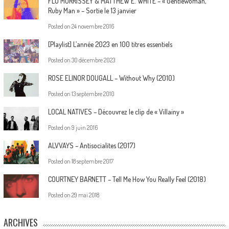
FLO MORRISSEY & MATTHEW E. WHITE – « Gentlewoman,
Ruby Man » – Sortie le 13 janvier
Posted on
24 novembre 2016
[Playlist] L’année 2023 en 100 titres essentiels
Posted on
30 décembre 2023
ROSE ELINOR DOUGALL – Without Why (2010)
Posted on
13 septembre 2010
LOCAL NATIVES – Découvrez le clip de « Villainy »
Posted on
9 juin 2016
ALVVAYS – Antisocialites (2017)
Posted on
18 septembre 2017
COURTNEY BARNETT – Tell Me How You Really Feel (2018)
Posted on
29 mai 2018
ARCHIVES