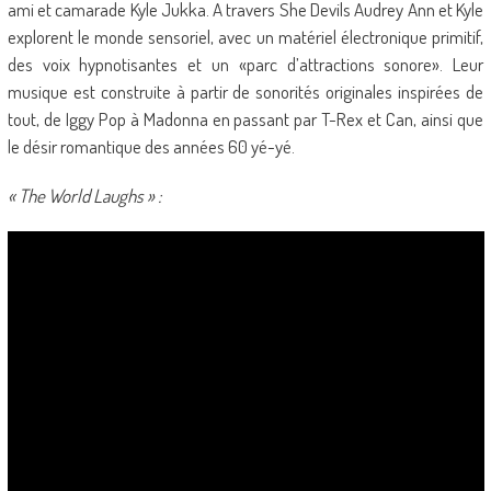
ami et camarade Kyle Jukka. A travers She Devils Audrey Ann et Kyle
explorent le monde sensoriel, avec un matériel électronique primitif,
des voix hypnotisantes et un «parc d’attractions sonore». Leur
musique est construite à partir de sonorités originales inspirées de
tout, de Iggy Pop à Madonna en passant par T-Rex et Can, ainsi que
le désir romantique des années 60 yé-yé.
« The World Laughs » :