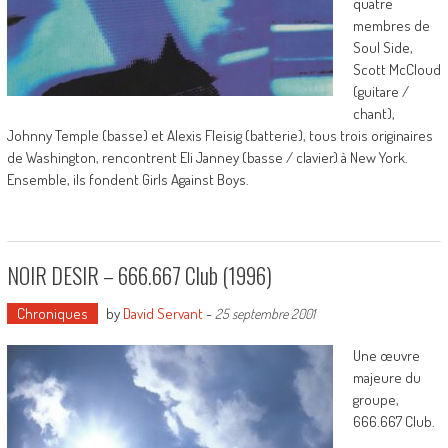
quatre
membres de
Soul Side,
Scott McCloud
(guitare /
chant),
Johnny Temple (basse) et Alexis Fleisig (batterie), tous trois originaires
de Washington, rencontrent Eli Janney (basse / clavier) à New York.
Ensemble, ils fondent Girls Against Boys.
NOIR DESIR – 666.667 Club (1996)
Chroniques
by
David Servant
-
25 septembre 2001
Une œuvre
majeure du
groupe,
666.667 Club.