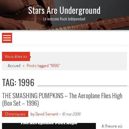
Stars Are Underground
Le webzine Rock Indépendant
Vous êtes ici
Accueil
>
Posts tagged "1996"
TAG: 1996
THE SMASHING PUMPKINS – The Aeroplane Flies High
(Box Set – 1996)
Chroniques
by
David Servant
-
16 mai 2006
A l’heure où