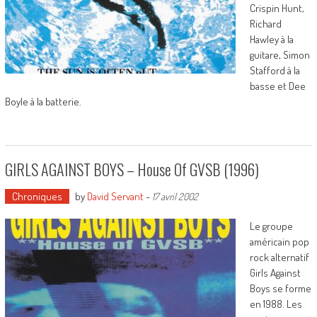
Crispin Hunt,
Richard
Hawley à la
guitare, Simon
Stafford à la
basse et Dee
Boyle à la batterie.
GIRLS AGAINST BOYS – House Of GVSB (1996)
Chroniques
by
David Servant
-
17 avril 2002
Le groupe
américain pop
rock alternatif
Girls Against
Boys se forme
en 1988. Les