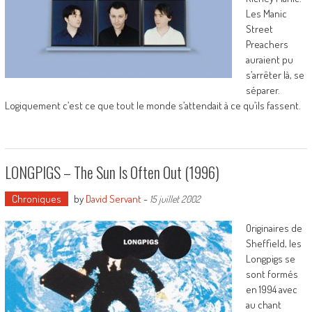
Les Manic
Street
Preachers
auraient pu
s’arrêter là, se
séparer.
Logiquement c’est ce que tout le monde s’attendait à ce qu’ils fassent.
LONGPIGS – The Sun Is Often Out (1996)
Chroniques
by
David Servant
-
15 juillet 2002
Originaires de
Sheffield, les
Longpigs se
sont formés
en 1994 avec
au chant