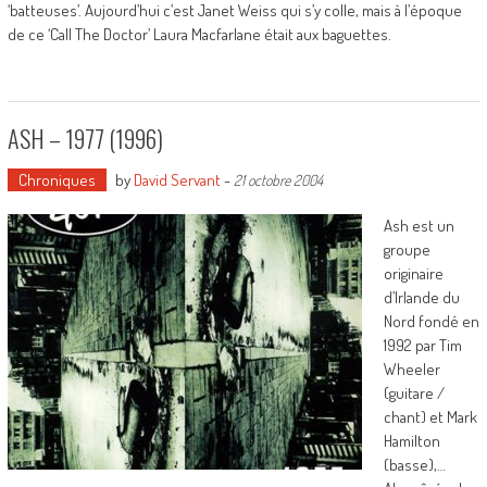
‘batteuses’. Aujourd’hui c’est Janet Weiss qui s’y colle, mais à l’époque
de ce ‘Call The Doctor’ Laura Macfarlane était aux baguettes.
ASH – 1977 (1996)
Chroniques
by
David Servant
-
21 octobre 2004
Ash est un
groupe
originaire
d’Irlande du
Nord fondé en
1992 par Tim
Wheeler
(guitare /
chant) et Mark
Hamilton
(basse),…