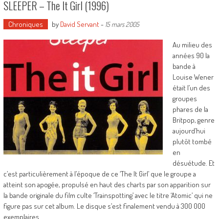
SLEEPER – The It Girl (1996)
Chroniques
by
David Servant
-
15 mars 2005
Au milieu des
années 90 la
bande à
Louise Wener
était l’un des
groupes
phares de la
Britpop, genre
aujourd’hui
plutôt tombé
en
désuétude. Et
c’est particulièrement à l’époque de ce ‘The It Girl’ que le groupe a
atteint son apogée, propulsé en haut des charts par son apparition sur
la bande originale du film culte ‘Trainspotting’ avec le titre ‘Atomic’ qui ne
figure pas sur cet album. Le disque s’est finalement vendu à 300 000
exemplaires.