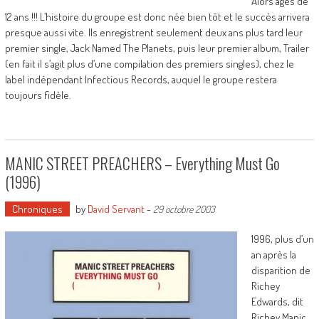
Alors âgés de
12 ans !!! L’histoire du groupe est donc née bien tôt et le succès arrivera
presque aussi vite. Ils enregistrent seulement deux ans plus tard leur
premier single, Jack Named The Planets, puis leur premier album, Trailer
(en fait il s’agit plus d’une compilation des premiers singles), chez le
label indépendant Infectious Records, auquel le groupe restera
toujours fidèle.
MANIC STREET PREACHERS – Everything Must Go
(1996)
Chroniques
by
David Servant
-
29 octobre 2003
1996, plus d’un
an après la
disparition de
Richey
Edwards, dit
Richey Manic.