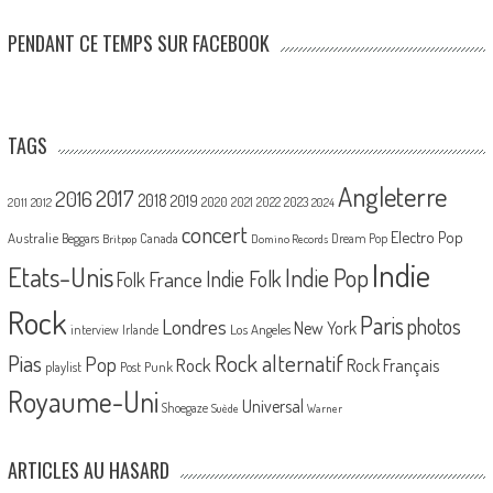
PENDANT CE TEMPS SUR FACEBOOK
TAGS
Angleterre
2017
2016
2018
2019
2020
2021
2022
2023
2011
2012
2024
concert
Electro Pop
Australie
Canada
Beggars
Dream Pop
Britpop
Domino Records
Indie
Etats-Unis
Indie Pop
France
Indie Folk
Folk
Rock
Paris
Londres
photos
New York
Los Angeles
interview
Irlande
Pias
Rock alternatif
Pop
Rock
Rock Français
playlist
Post Punk
Royaume-Uni
Universal
Shoegaze
Suède
Warner
ARTICLES AU HASARD