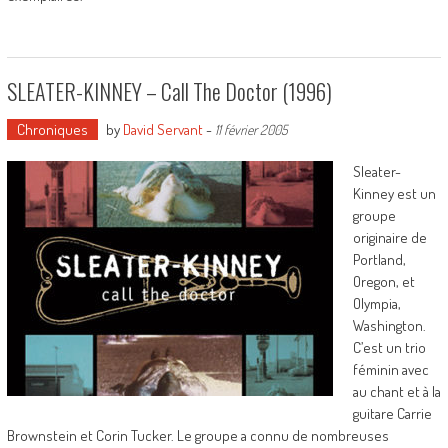
SLEATER-KINNEY – Call The Doctor (1996)
Chroniques
by
David Servant
-
11 février 2005
Sleater-
Kinney est un
groupe
originaire de
Portland,
Oregon, et
Olympia,
Washington.
C’est un trio
féminin avec
au chant et à la
guitare Carrie
Brownstein et Corin Tucker. Le groupe a connu de nombreuses